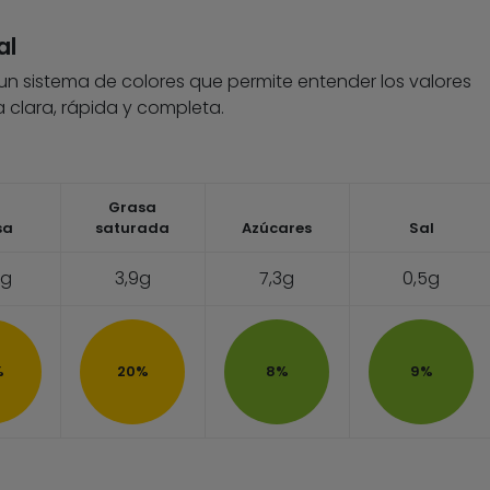
al
 un sistema de colores que permite entender los valores
 clara, rápida y completa.
Grasa
sa
saturada
Azúcares
Sal
3g
3,9g
7,3g
0,5g
%
20%
8%
9%