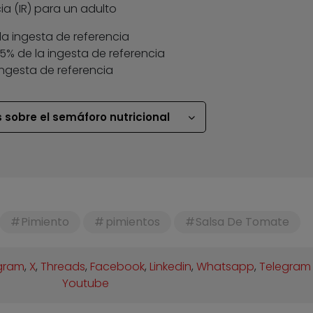
ia (IR) para un adulto
la ingesta de referencia
 35% de la ingesta de referencia
ingesta de referencia
 sobre el semáforo nutricional
Pimiento
pimientos
Salsa De Tomate
gram
,
X
,
Threads
,
Facebook
,
Linkedin
,
Whatsapp
,
Telegram
Youtube