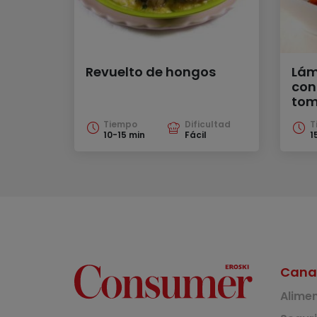
Revuelto de hongos
Lám
con
tom
Tiempo
Dificultad
T
10-15 min
Fácil
1
Cana
Alime