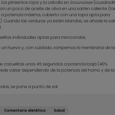
los pimientos rojos y la cebolla en
brounoisse
(cuadradi
n un poco de aceite de oliva en una sartén caliente (t
 a potencia máxima, cubierto con una tapa apta para
. Cuando las verduras ya estén blandas, se añade la sal
.
uelitas individuales aptas para microondas.
 un huevo y, con cuidado, rompemos la membrana de l
s cazuelitas unos 45 segundos a potencia baja (40%
ede variar dependiendo de la potencia del horno y de la
das, se pone a punto de sal.
Comentario dietético
Salud