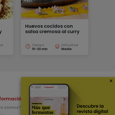
Huevos cocidos con
y
salsa cremosa al curry
ad
Tiempo
Dificultad
15-20 min
Media
×
formación
Nuestras Apps
es somos?
App de recetas