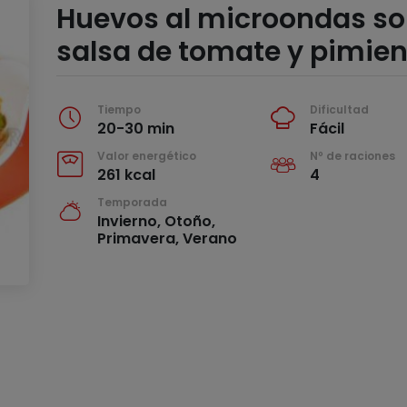
Huevos al microondas so
salsa de tomate y pimie
Tiempo
Dificultad
20-30 min
Fácil
Valor energético
Nº de raciones
261 kcal
4
Temporada
Invierno, Otoño,
Primavera, Verano