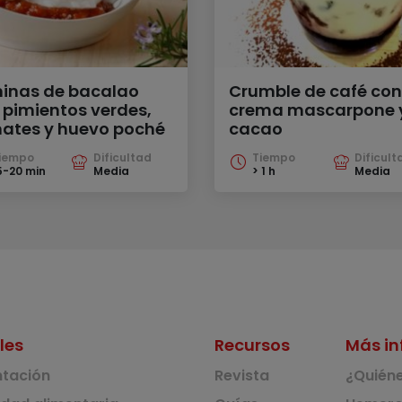
inas de bacalao
Crumble de café con
 pimientos verdes,
crema mascarpone 
ates y huevo poché
cacao
iempo
Dificultad
Tiempo
Dificult
5-20 min
Media
> 1 h
Media
les
Recursos
Más in
ntación
Revista
¿Quién