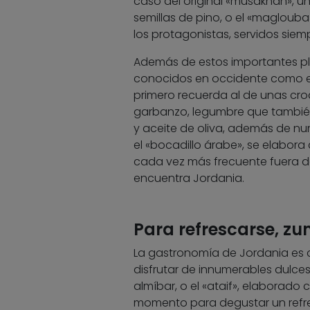
caso del original «musakhan», u
semillas de pino, o el «maglou
los protagonistas, servidos siem
Además de estos importantes pl
conocidos en occidente como el «
primero recuerda al de unas cro
garbanzo, legumbre que tambié
y aceite de oliva, además de nu
el «bocadillo árabe», se elabora
cada vez más frecuente fuera de 
encuentra Jordania.
Para refrescarse, zu
La gastronomía de Jordania es 
disfrutar de innumerables dulces
almíbar, o el «ataif», elaborado
momento para degustar un refre