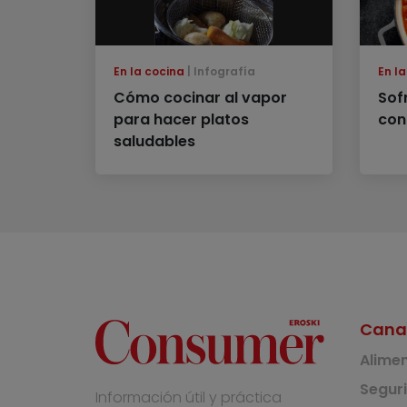
En la cocina
Infografía
En l
Cómo cocinar al vapor
Sof
para hacer platos
con
saludables
Cana
Alime
Segur
Información útil y práctica