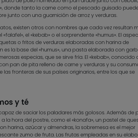
n plato de pollo horneado en pan árabe junto con ceboll
ba», donde tanto la carne como el pescado guisado puede
pre junto con una guarnición de arroz y verduras.
atos, existen otros con nombres que cada vez resultan 
falafel», el «kebab» o el sorprendente «humus». El aspec
quetas o fritos de verduras elaboradas con harina de
n es la base del «humus», una pasta elaborada con gar
merosas especias, que se sirve fría. El «kebab», conocid
 con pan de pita relleno de carne y verduras y su consum
las fronteras de sus países originarios, entre los que se
mos y té
capaz de saciar los paladares más golosos. Además de 
 a la hora del postre, como el «konafa», un pastel de que
 con harina, azúcar y almendras, la sobremesa es el mejor
scante zumo de fruta. Las frutas empleadas en su elabo