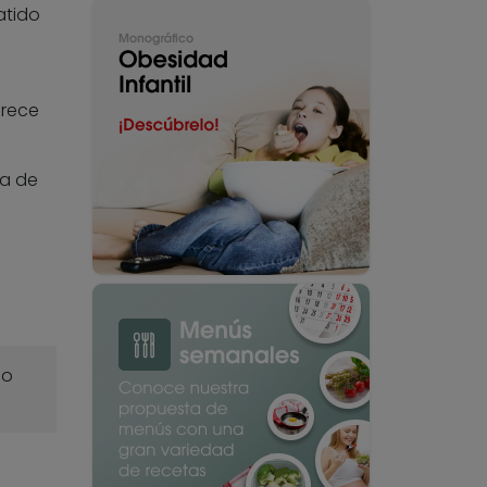
atido
frece
ía de
o