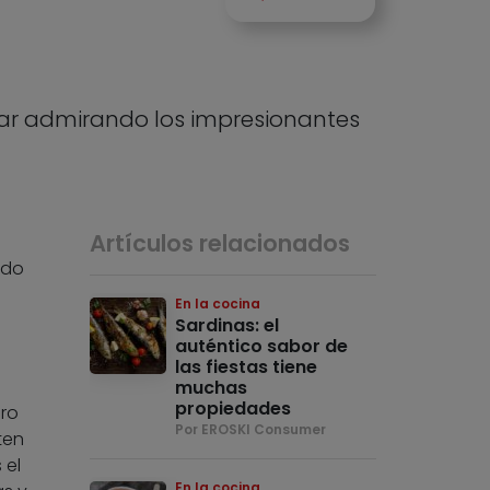
utar admirando los impresionantes
Artículos relacionados
ido
En la cocina
Sardinas: el
auténtico sabor de
las fiestas tiene
muchas
propiedades
ero
Por EROSKI Consumer
ten
 el
En la cocina