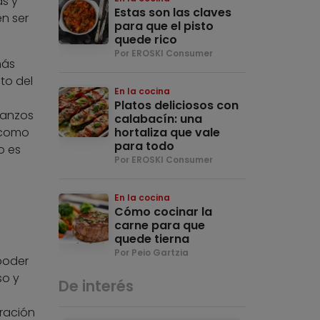
as y
Estas son las claves
n ser
para que el pisto
quede rico
Por EROSKI Consumer
más
to del
En la cocina
Platos deliciosos con
banzos
calabacín: una
o como
hortaliza que vale
para todo
o es
Por EROSKI Consumer
En la cocina
Cómo cocinar la
carne para que
quede tierna
Por Peio Gartzia
poder
so y
De interés
ración