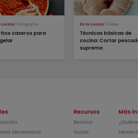
a cocina
Infografía
En la cocina
Vídeo
ritos caseros para
Técnicas básicas de
gelar
cocina: Cortar pescad
suprema
les
Recursos
Más in
ntación
Revista
¿Quién
idad alimentaria
Guías
Hemero