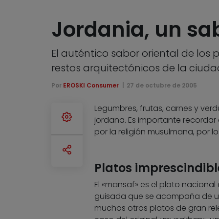
Jordania, un sab
El auténtico sabor oriental de los
restos arquitectónicos de la ciuda
Por
EROSKI Consumer
27 de octubre de 2005
Legumbres, frutas, carnes y verd
jordana. Es importante recordar
por la religión musulmana, por l
Platos imprescindibl
El «mansaf» es el plato nacional 
guisada que se acompaña de una
muchos otros platos de gran rele