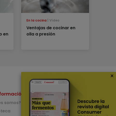
En la cocina
Vídeo
Ventajas de cocinar en
o en
olla a presión
×
formación
Nuestras Apps
es somos?
App de recetas
teca