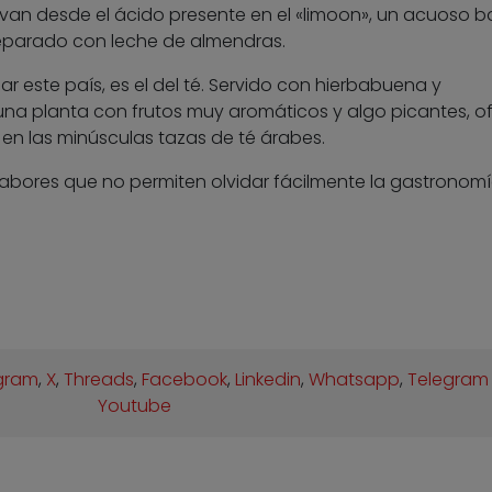
van desde el ácido presente en el «limoon», un acuoso b
preparado con leche de almendras.
r este país, es el del té. Servido con hierbabuena y
 planta con frutos muy aromáticos y algo picantes, o
n las minúsculas tazas de té árabes.
bores que no permiten olvidar fácilmente la gastronom
gram
,
X
,
Threads
,
Facebook
,
Linkedin
,
Whatsapp
,
Telegram
Youtube