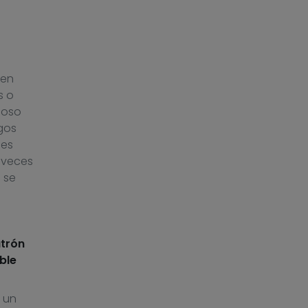
gen
s o
ioso
gos
 es
a veces
 se
atrón
ble
 un