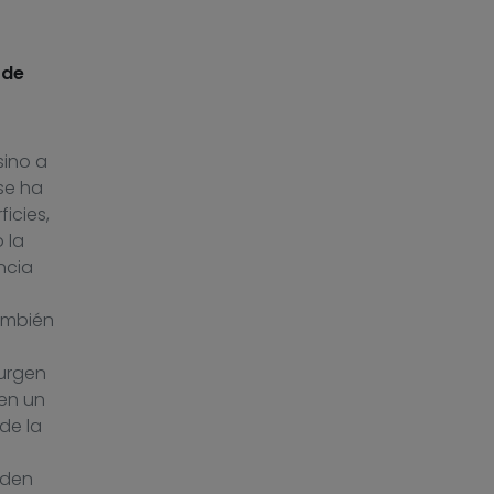
 de
sino a
se ha
icies,
 la
ncia
ambién
surgen
en un
de la
eden