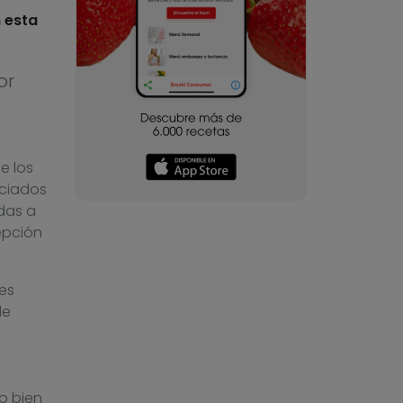
 esta
or
e los
ociados
das a
epción
es
de
o bien