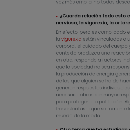
vez más amplia, no todas deseab
¿Guarda relación todo esto c
nerviosa, la vigorexia, la ortor
En efecto, pero es complicado e
la
vigorexia
están vinculados a u
corporal, el cuidado del cuerpo y
contexto produzca una reacción
en otra, responde a factores ind
que la sociedad no sea respons
la producción de energía gener
de las que alguien se ha de hace
generan respuestas individuales 
necesario obrar con mayor resp
para proteger a la población. 
fraudulentas o que se fomente 
mundo de la moda.
Otro tema que ha estudiado e