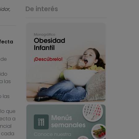
De interés
dor,
fecta
 de
s
ido
a las
 las
 lo que
fecta a
ncial
a cada