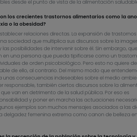
les desde el punto de vista de la alimentación saludabl
on los crecientes trastornos alimentarios como la ano
exia o la obesidad?
stablecer relaciones directas. La expansión de trastorno
na sociedad que multiplica sus discursos sobre la image
 las posibilidades de intervenir sobre él. Sin embargo, qu
 en una persona que pueda tipificarse como un trastorn
ividuales de orden psicobiológico. Pero esto no quiere de
able de ello, al contrario. Del mismo modo que entende
a unas consecuencias indeseables sobre el medio ambie
r responsable, también ciertos discursos sobre la alimen
que van en detrimento de la salud pública. Por eso es
onsabilidad y poner en marcha las actuaciones necesari
Algunos ejemplos son muchos mensajes asociados a las di
la delgadez femenina extrema como canon de belleza en
s la percepción de la población sobre la tecnología y