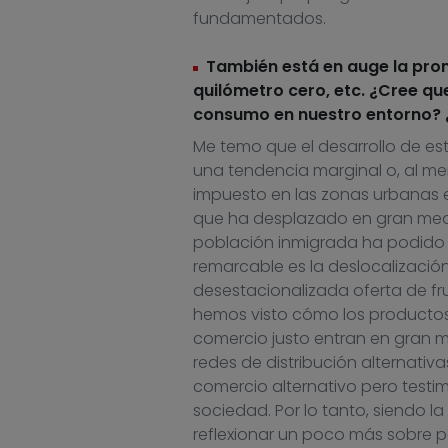
fundamentados.
También está en auge la prom
quilómetro cero, etc. ¿Cree que
consumo en nuestro entorno? 
Me temo que el desarrollo de e
una tendencia marginal o, al m
impuesto en las zonas urbanas e
que ha desplazado en gran medid
población inmigrada ha podido r
remarcable es la deslocalización
desestacionalizada oferta de f
hemos visto cómo los productos
comercio justo entran en gran me
redes de distribución alternati
comercio alternativo pero testi
sociedad. Por lo tanto, siendo l
reflexionar un poco más sobre p