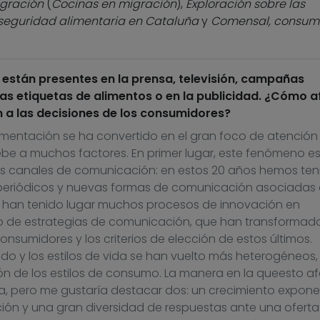
igración
(
Cocinas en migración
),
Exploración sobre las
 seguridad alimentaria en Cataluña
y
Comensal, consumi
n están presentes en la prensa, televisión, campañas
las etiquetas de alimentos o en la publicidad. ¿Cómo a
 a las decisiones de los consumidores?
limentación se ha convertido en el gran foco de atención
debe a muchos factores. En primer lugar, este fenómeno e
los canales de comunicación: en estos 20 años hemos ten
 periódicos y nuevas formas de comunicación asociadas 
, han tenido lugar muchos procesos de innovación en
po de estrategias de comunicación, que han transformado
onsumidores y los criterios de elección de estos últimos.
 y los estilos de vida se han vuelto más heterogéneos,
ción de los estilos de consumo. La manera en la queesto a
, pero me gustaría destacar dos: un crecimiento expone
ión y una gran diversidad de respuestas ante una ofert