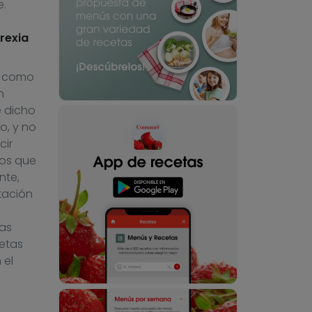
e.
rexia
s como
n
e dicho
o, y no
cir
mos que
nte,
tación
as
etas
 el