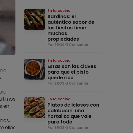
En la cocina
Sardinas: el
auténtico sabor de
las fiestas tiene
muchas
propiedades
Por EROSKI Consumer
En la cocina
Estas son las claves
 no
para que el pisto
quede rico
s
Por EROSKI Consumer
ara
últimos
En la cocina
Platos deliciosos con
s en
calabacín: una
hortaliza que vale
años,
para todo
e ellos
Por EROSKI Consumer