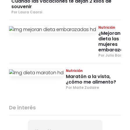
Cuando las vacaciones te dejan 2 kilos de
souvenir
Por Laura Caorsi
Nutrición
¿Mejoran su
dieta las
mujeres
embarazada
Por Julio Basulto
Nutrición
Maratón a la vista,
¿cómo me alimento?
Por Maite Zudaire
De interés