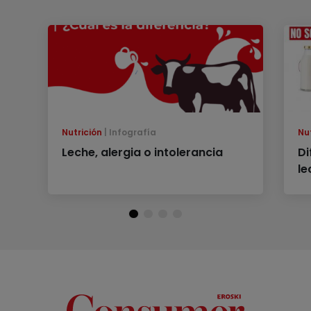
Nutrición
Infografía
Nu
Leche, alergia o intolerancia
Di
le