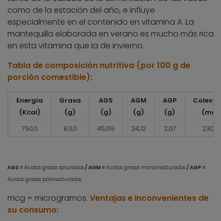
como de la estación del año, e influye
especialmente en el contenido en vitamina A. La
mantequilla elaborada en verano es mucho más rica
en esta vitamina que la de invierno.
Tabla de composición nutritiva (por 100 g de
porción comestible):
Energía
Grasa
AGS
AGM
AGP
Coleste
(Kcal)
(g)
(g)
(g)
(g)
(mg)
750,0
83,0
45,09
24,12
2,07
230,0
AGS =
Acidos grasos saturados
/ AGM =
Acidos grasos monoinsaturados
/ AGP =
Acidos grasos poliinsaturados.
mcg = microgramos.
Ventajas e inconvenientes de
su consumo: