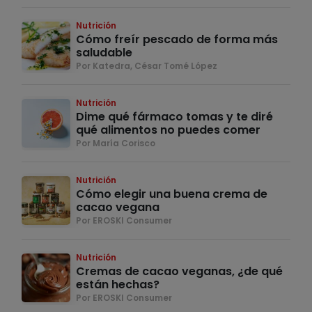
Nutrición
Cómo freír pescado de forma más
saludable
Por Katedra, César Tomé López
Nutrición
Dime qué fármaco tomas y te diré
qué alimentos no puedes comer
Por María Corisco
Nutrición
Cómo elegir una buena crema de
cacao vegana
Por EROSKI Consumer
Nutrición
Cremas de cacao veganas, ¿de qué
están hechas?
Por EROSKI Consumer