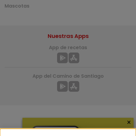
Mascotas
Nuestras Apps
App de recetas
App del Camino de Santiago
×
Más información
¿Quiénes somos?