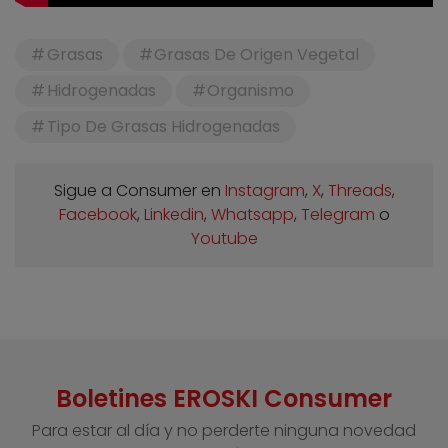
Grasas
Grasas De Origen Vegetal
Hidrogenadas
Organismo
Tipo De Grasas Hidrogenadas
Sigue a Consumer en
Instagram
,
X
,
Threads
,
Facebook
,
Linkedin
,
Whatsapp
,
Telegram
o
Youtube
Boletines EROSKI Consumer
Para estar al día y no perderte ninguna novedad