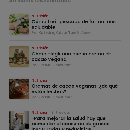
Artículos relacionados
Nutrición
Cómo freír pescado de forma más
saludable
Por Katedra, César Tomé López
Nutrición
Cómo elegir una buena crema de
cacao vegana
Por EROSKI Consumer
Nutrición
Cremas de cacao veganas, ¿de qué
están hechas?
Por EROSKI Consumer
Nutrición
Entrevista
«Para mejorar la salud hay que
aumentar el consumo de grasas
insaturadas y reducir las