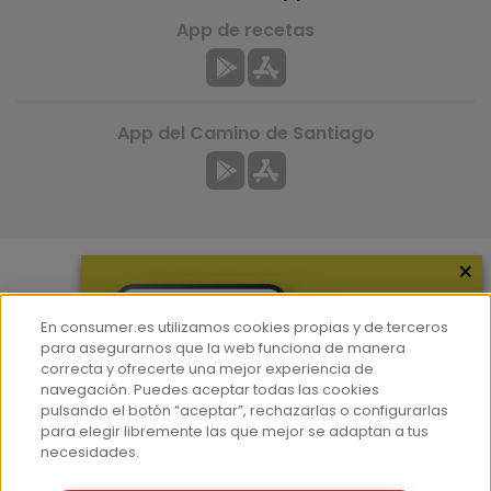
App de recetas
App del Camino de Santiago
×
Más información
En consumer.es utilizamos cookies propias y de terceros
¿Quiénes somos?
para asegurarnos que la web funciona de manera
correcta y ofrecerte una mejor experiencia de
Hemeroteca
navegación. Puedes aceptar todas las cookies
Contacto
pulsando el botón “aceptar”, rechazarlas o configurarlas
para elegir libremente las que mejor se adaptan a tus
Prensa
necesidades.
Corpus Lingüístico Consumer