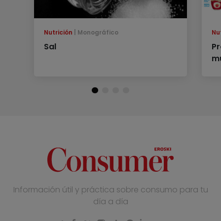
Nutrición
Monográfico
Nu
Sal
Pr
m
Información útil y práctica sobre consumo para tu
día a día