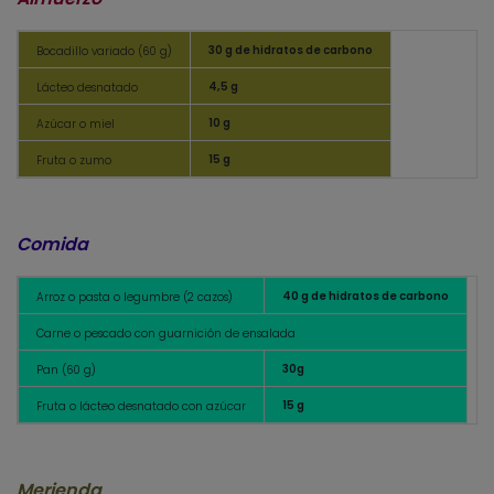
30 g de hidratos de carbono
Bocadillo variado (60 g)
4,5 g
Lácteo desnatado
10 g
Azúcar o miel
15 g
Fruta o zumo
Comida
40 g de hidratos de carbono
Arroz o pasta o legumbre (2 cazos)
Carne o pescado con guarnición de ensalada
30g
Pan (60 g)
15 g
Fruta o lácteo desnatado con azúcar
Merienda