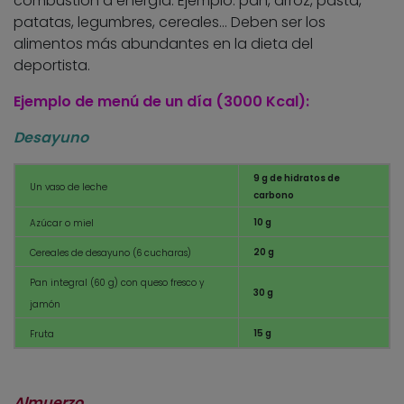
combustión a energía. Ejemplo: pan, arroz, pasta,
patatas, legumbres, cereales… Deben ser los
alimentos más abundantes en la dieta del
deportista.
Ejemplo de menú de un día (3000 Kcal):
Desayuno
9 g de hidratos de
Un vaso de leche
carbono
10 g
Azúcar o miel
20 g
Cereales de desayuno (6 cucharas)
Pan integral (60 g) con queso fresco y
30 g
jamón
15 g
Fruta
Almuerzo