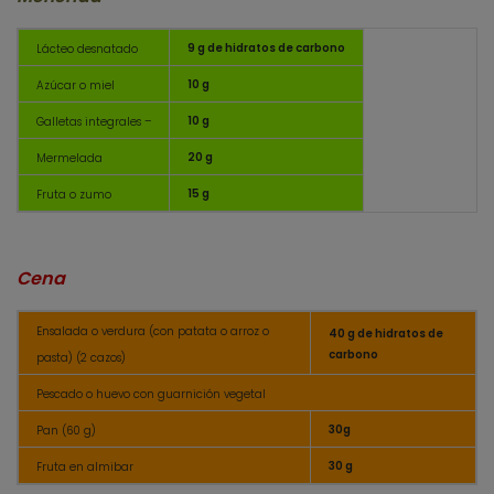
9 g de hidratos de carbono
Lácteo desnatado
10 g
Azúcar o miel
10 g
Galletas integrales –
20 g
Mermelada
15 g
Fruta o zumo
Cena
Ensalada o verdura (con patata o arroz o
40 g de hidratos de
carbono
pasta) (2 cazos)
Pescado o huevo con guarnición vegetal
30g
Pan (60 g)
30 g
Fruta en almibar