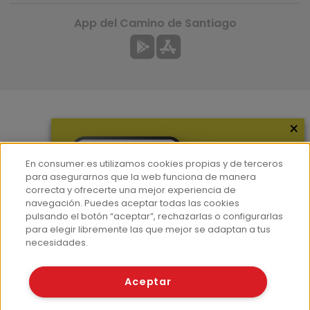
App del Camino de Santiago
×
Más información
¿Quiénes somos?
En consumer.es utilizamos cookies propias y de terceros
Hemeroteca
para asegurarnos que la web funciona de manera
correcta y ofrecerte una mejor experiencia de
Contacto
navegación. Puedes aceptar todas las cookies
pulsando el botón “aceptar”, rechazarlas o configurarlas
Prensa
para elegir libremente las que mejor se adaptan a tus
Corpus Lingüístico Consumer
necesidades.
© Fundación EROSKI
Aceptar
Aviso legal
Políticas de privacidad