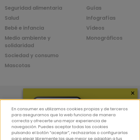
Seguridad alimentaria
Guías
Salud
Infografías
Bebé e infancia
Vídeos
Medio ambiente y
Monográficos
solidaridad
Sociedad y consumo
Mascotas
×
Nuestras Apps
App de recetas
En consumer.es utilizamos cookies propias y de terceros
para asegurarnos que la web funciona de manera
correcta y ofrecerte una mejor experiencia de
navegación. Puedes aceptar todas las cookies
pulsando el botón “aceptar”, rechazarlas o configurarlas
App del Camino de Santiago
para elegir libremente las que mejor se adaptan a tus