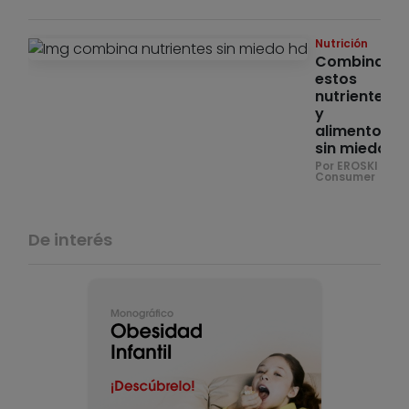
Nutrición
Combina
estos
nutrientes
y
alimentos
sin miedo
Por EROSKI
Consumer
De interés