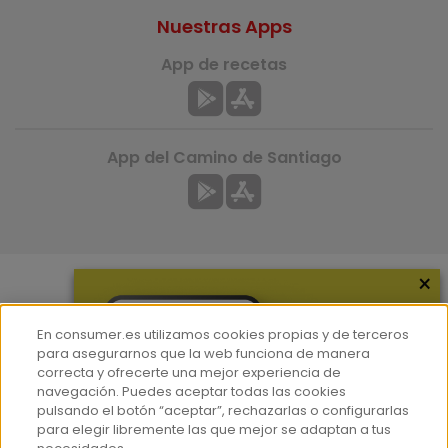
Nuestras Apps
App de recetas
App del Camino de Santiago
×
Más información
En consumer.es utilizamos cookies propias y de terceros
¿Quiénes somos?
para asegurarnos que la web funciona de manera
correcta y ofrecerte una mejor experiencia de
Hemeroteca
navegación. Puedes aceptar todas las cookies
Contacto
pulsando el botón “aceptar”, rechazarlas o configurarlas
para elegir libremente las que mejor se adaptan a tus
Prensa