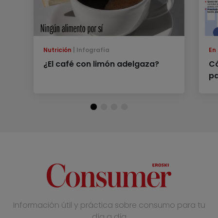
Nutrición
Infografía
En
¿El café con limón adelgaza?
Có
p
Información útil y práctica sobre consumo para tu
día a día