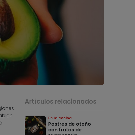
Artículos relacionados
giones
hablan
En la cocina
ó
Postres de otoño
con frutas de