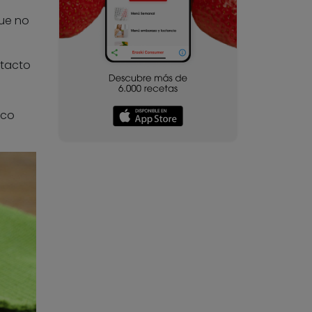
que no
ntacto
ico