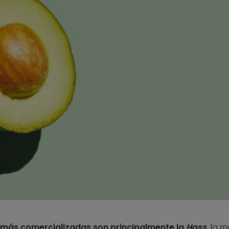
 más comercializadas son principalmente la
Hass
,
la m