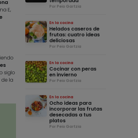
temporada
ona
Por Peio Gartzia
na E,
e
En la cocina
Helados caseros de
frutas: cuatro ideas
deliciosas
Por Peio Gartzia
siendo
En la cocina
res
Cocinar con peras
o siglo
en invierno
 de la
Por Peio Gartzia
En la cocina
Ocho ideas para
incorporar las frutas
desecadas a tus
platos
Por Peio Gartzia