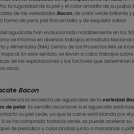
la rugosidad de la piel y el color amarillo de su pulpa. 
ates de las variedades
Bacon
, de color verde brillante y
forma de pera, piel fina sin brillo y de exquisito sabor.
al del aguacate han evolucionado notablemente en los 5
omo se informa en diversos trabajos el Instituto Nacional 
a y Alimentaria (INIA). Dentro de los Proyectos INIA se ince
a tropical. En este sentido, se llevan a cabo trabajos sobre
ticas de las explotaciones y los factores que determinan l
re otros.
uacate
Bacon
 comienza la recolecta de aguacates de la
variedad
Ba
les de pelar
. Es sencillo reconocer si el aguacate está ma
ntacto su piel cede, ya que la carne está blanda por el 
 Si se ha comprado todavía verde, se puede acelerar su
pel de periódico y colocándolo junto a manzanas o plá