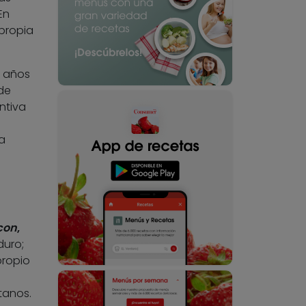
En
 propia
0 años
de
ntiva
a
con
,
duro;
propio
tanos.