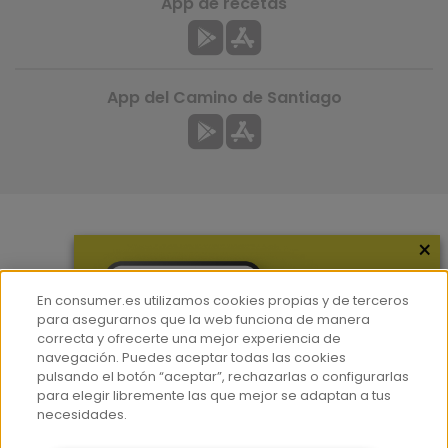
App de recetas
App del Camino de Santiago
×
Más información
¿Quiénes somos?
En consumer.es utilizamos cookies propias y de terceros
Hemeroteca
para asegurarnos que la web funciona de manera
correcta y ofrecerte una mejor experiencia de
Contacto
navegación. Puedes aceptar todas las cookies
pulsando el botón “aceptar”, rechazarlas o configurarlas
Prensa
para elegir libremente las que mejor se adaptan a tus
Corpus Lingüístico Consumer
necesidades.