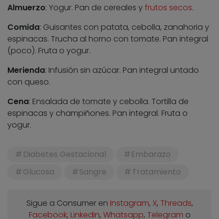
Almuerzo
: Yogur. Pan de cereales y
frutos secos
.
Comida
: Guisantes con patata, cebolla, zanahoria y
espinacas. Trucha al horno con tomate. Pan integral
(poco). Fruta o yogur.
Merienda
: Infusión sin azúcar. Pan integral untado
con queso.
Cena
: Ensalada de tomate y cebolla. Tortilla de
espinacas y champiñones. Pan integral. Fruta o
yogur.
Diabetes Gestacional
Embarazo
Glucosa
Sangre
Tratamiento
Sigue a Consumer en
Instagram
,
X
,
Threads
,
Facebook
,
Linkedin
,
Whatsapp
,
Telegram
o