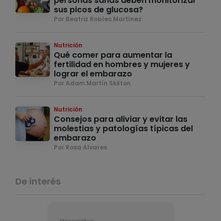
personas sanas deben monitorizar
sus picos de glucosa?
Por Beatriz Robles Martínez
Nutrición
Qué comer para aumentar la
fertilidad en hombres y mujeres y
lograr el embarazo
Por Adam Martín Skilton
Nutrición
Consejos para aliviar y evitar las
molestias y patologías típicas del
embarazo
Por Rosa Alvares
De interés