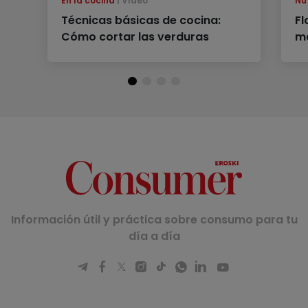
En la cocina
Vídeo
Nu
Técnicas básicas de cocina:
Fl
Cómo cortar las verduras
m
Información útil y práctica sobre consumo para tu
día a día