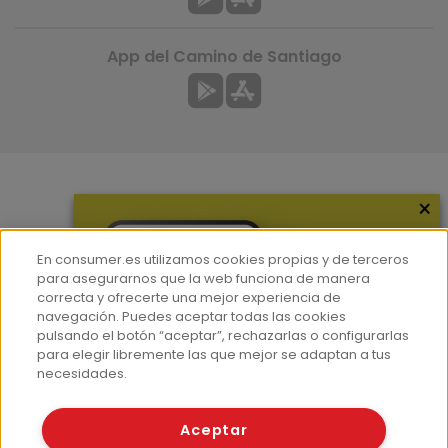
App del Camino de Santiago
×
Más información
¿Quiénes somos?
En consumer.es utilizamos cookies propias y de terceros
Hemeroteca
para asegurarnos que la web funciona de manera
correcta y ofrecerte una mejor experiencia de
Contacto
navegación. Puedes aceptar todas las cookies
pulsando el botón “aceptar”, rechazarlas o configurarlas
Prensa
para elegir libremente las que mejor se adaptan a tus
Corpus Lingüístico Consumer
necesidades.
© Fundación EROSKI
Aceptar
Aviso legal
Políticas de privacidad