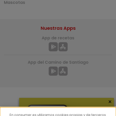
Mascotas
Nuestras Apps
App de recetas
App del Camino de Santiago
×
Más información
¿Quiénes somos?
En consumer.es utilizamos cookies propias y de terceros