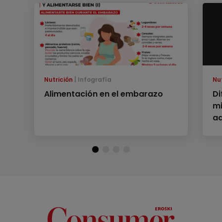
Nutrición
Infografía
Nu
Alimentación en el embarazo
Di
mi
ad