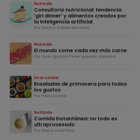
Nutrición
Consultorio nutricional: tendencia
‘girl dinner’ y alimentos creados por
la inteligencia artificial
Por Beatriz Robles Martínez
Nutrición
El mundo come cada vez más carne
Por Juan Ignacio Pérez Iglesias, Katedra
En la cocina
Ensaladas de primavera para todos
los gustos
Por Peio Gartzia
Nutrición
Comida instantánea: no todo es
ultraprocesado
Por María José Pinar