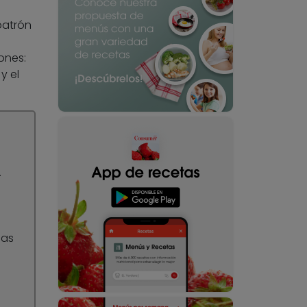
patrón
ones:
y el
.
das