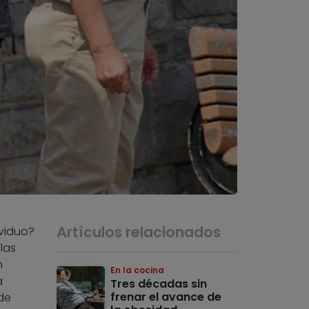
Artículos relacionados
ividuo?
las
n
En la cocina
a
Tres décadas sin
frenar el avance de
de