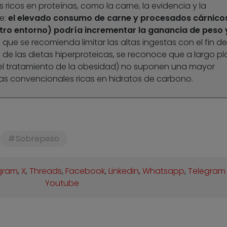
 ricos en proteínas, como la carne, la evidencia y la
e:
el elevado consumo de carne y procesados cárnico
tro entorno) podría incrementar la ganancia de peso y
lo que se recomienda limitar las altas ingestas con el fin de
so de las dietas hiperproteicas, se reconoce que a largo p
del tratamiento de la obesidad) no suponen una mayor
as convencionales ricas en hidratos de carbono.
Sobrepeso
gram
,
X
,
Threads
,
Facebook
,
Linkedin
,
Whatsapp
,
Telegram
Youtube