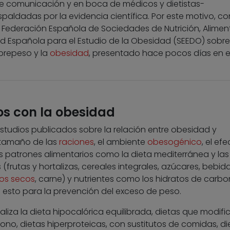
de comunicación y en boca de médicos y dietistas-
spaldadas por la evidencia científica. Por este motivo, con
Federación Española de Sociedades de Nutrición, Alimen
dad Española para el Estudio de la Obesidad (SEEDO) sobre
brepeso y la
obesidad
, presentado hace pocos días en e
os con la obesidad
studios publicados sobre la relación entre obesidad y
 tamaño de las
raciones
, el ambiente
obesogénico
, el ef
s patrones alimentarios como la dieta mediterránea y las
(frutas y hortalizas, cereales integrales, azúcares, bebid
tos secos
, carne) y nutrientes como los hidratos de carbo
 esto para la prevención del exceso de peso.
aliza la dieta hipocalórica equilibrada, dietas que modifi
ono, dietas hiperproteicas, con sustitutos de comidas, di