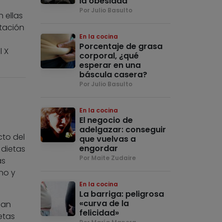
la obesidad
Por Julio Basulto
 ellas
tación
En la cocina
Porcentaje de grasa
l X
corporal, ¿qué
esperar en una
báscula casera?
Por Julio Basulto
En la cocina
El negocio de
adelgazar: conseguir
ecto del
que vuelvas a
engordar
 dietas
Por Maite Zudaire
as
no y
En la cocina
La barriga: peligrosa
«curva de la
can
felicidad»
etas