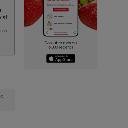
s
 el
lazo
o