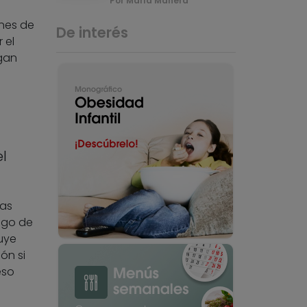
Por María Manera
ones de
De interés
 el
gan
l
las
esgo de
uye
ón si
eso