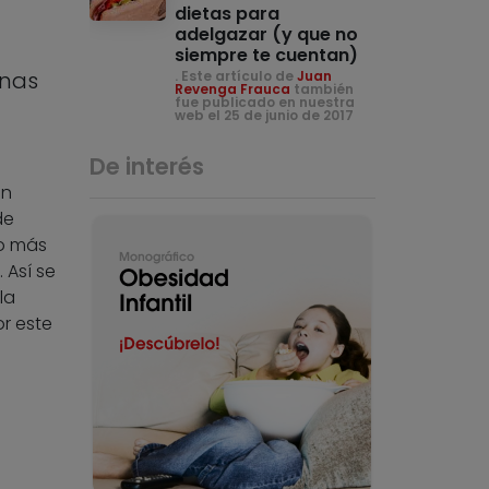
dietas para
adelgazar (y que no
siempre te cuentan)
onas
. Este artículo de
Juan
Revenga Frauca
también
fue publicado en nuestra
web el 25 de junio de 2017
De interés
ón
de
o más
 Así se
la
or este