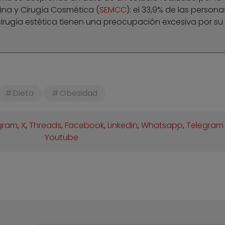
na y Cirugía Cosmética (
SEMCC
): el 33,9% de las persona
irugía estética tienen una preocupación excesiva por su
Dieta
Obesidad
gram
,
X
,
Threads
,
Facebook
,
Linkedin
,
Whatsapp
,
Telegram
Youtube