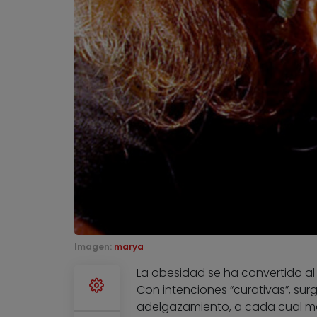
Imagen:
marya
La obesidad se ha convertido al
Con intenciones “curativas”, s
adelgazamiento, a cada cual más