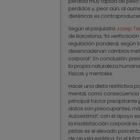
pérdida muy rápida de peso u
perdidos y, peor aún, al aume
dietéticas es contraproducen
Según el psiquiatra
Josep To
de Barcelona, “la verificació
regulación ponderal, según la
desencadenan cambios metabó
corporal”. En conclusión: pr
la propia naturaleza humana 
físicas y mentales.
Hacer una dieta restrictiva p
mental, como consecuencia de
principal factor precipitante
datos son preocupantes, más
Autoestima”, con el apoyo ex
la insatisfacción corporal es
pistas es el elevado porcen
de cirugía estética. En el in