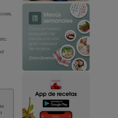
cosis,
etc.
d:
te
a