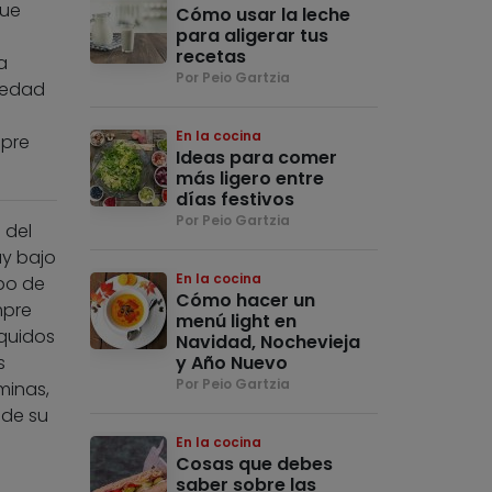
que
Cómo usar la leche
para aligerar tus
recetas
a
Por Peio Gartzia
vedad
En la cocina
mpre
Ideas para comer
más ligero entre
días festivos
Por Peio Gartzia
 del
uy bajo
En la cocina
ipo de
Cómo hacer un
mpre
menú light en
íquidos
Navidad, Nochevieja
s
y Año Nuevo
Por Peio Gartzia
minas,
 de su
En la cocina
Cosas que debes
saber sobre las