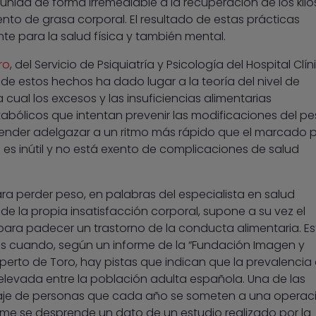
nida de forma irremediable a la recuperación de los kilo
nto de grasa corporal. El resultado de estas prácticas
te para la salud física y también mental.
ro
, del Servicio de Psiquiatría y Psicología del Hospital Clín
n de estos hechos ha dado lugar a la teoría del nivel de
 cual los excesos y las insuficiencias alimentarias
licos que intentan prevenir las modificaciones del pe
etender adelgazar a un ritmo más rápido que el marcado 
es inútil y no está exento de complicaciones de salud
ara perder peso, en palabras del especialista en salud
 la propia insatisfacción corporal, supone a su vez el
 para padecer un trastorno de la conducta alimentaria. Es
 cuando, según un informe de la “Fundación Imagen y
perto de Toro, hay pistas que indican que la prevalencia
 elevada entre la población adulta española. Una de las
taje de personas que cada año se someten a una operac
forme se desprende un dato de un estudio realizado por la