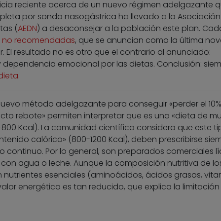
icia reciente acerca de un nuevo régimen adelgazante 
pleta por sonda nasogástrica ha llevado a la Asociación
tas (
AEDN
) a desaconsejar a la población este plan. Cad
s no recomendadas
, que se anuncian como la última no
. El resultado no es otro que el contrario al anunciado:
 dependencia emocional por las dietas. Conclusión: sie
dieta
.
nuevo método adelgazante para conseguir «perder el 10%
fecto rebote» permiten interpretar que es una «dieta de m
-800 Kcal). La comunidad científica considera que este t
ntenido calórico» (800-1200 Kcal), deben prescribirse sie
o continuo. Por lo general, son preparados comerciales l
 con agua o leche. Aunque la composición nutritiva de lo
utrientes esenciales (aminoácidos, ácidos grasos, vita
alor energético es tan reducido, que explica la limitación