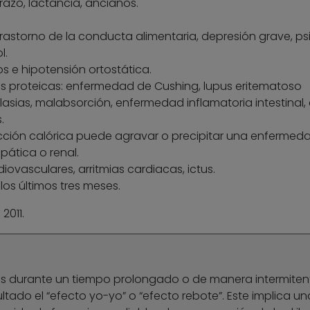
razo, lactancia, ancianos.
trastorno de la conducta alimentaria, depresión grave, psi
l.
os e hipotensión ortostática.
 proteicas: enfermedad de Cushing, lupus eritematoso
lasias, malabsorción, enfermedad inflamatoria intestinal, 
.
ricción calórica puede agravar o precipitar una enfermeda
ática o renal.
vasculares, arritmias cardiacas, ictus.
os últimos tres meses.
2011.
as durante un tiempo prolongado o de manera intermiten
tado el “efecto yo-yo” o “efecto rebote”. Este implica un