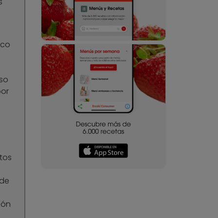
s
ico
so
por
tos
 de
ión