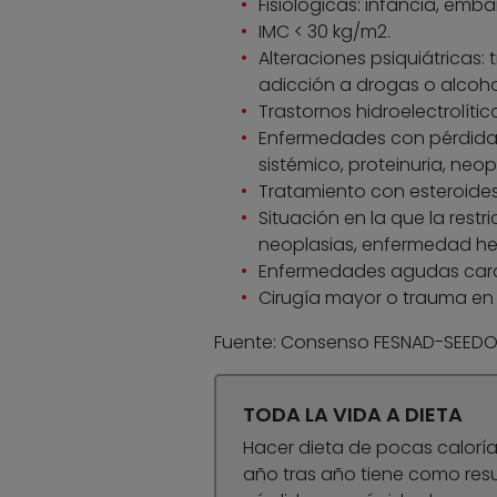
Fisiológicas: infancia, emba
IMC < 30 kg/m2.
Alteraciones psiquiátricas: 
adicción a drogas o alcoho
Trastornos hidroelectrolític
Enfermedades con pérdidas
sistémico, proteinuria, neop
Tratamiento con esteroides
Situación en la que la rest
neoplasias, enfermedad hep
Enfermedades agudas cardio
Cirugía mayor o trauma en l
Fuente: Consenso FESNAD-SEEDO 
TODA LA VIDA A DIETA
Hacer dieta de pocas calorí
año tras año tiene como resul