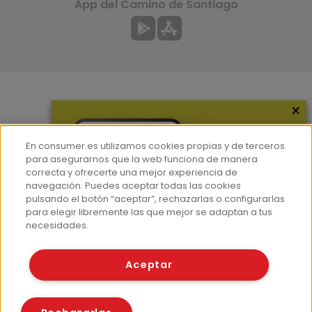
App del Camino de Santiago
×
Más información
¿Quiénes somos?
En consumer.es utilizamos cookies propias y de terceros
Hemeroteca
para asegurarnos que la web funciona de manera
correcta y ofrecerte una mejor experiencia de
Contacto
navegación. Puedes aceptar todas las cookies
pulsando el botón “aceptar”, rechazarlas o configurarlas
Prensa
para elegir libremente las que mejor se adaptan a tus
Corpus Lingüístico Consumer
necesidades.
© Fundación EROSKI
Aceptar
Aviso legal
Políticas de privacidad
Políticas de cookies