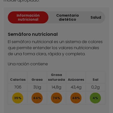
molde apropiado.
Información
Comentario
Salud
nutricional
dietético
Semáforo nutricional
El semáforo nutricional es un sistema de colores
que permite entender los valores nutricionales
de una forma clara, rápida y completa.
Una ración contiene
Grasa
Calorías
Grasa
saturada
Azúcares
Sal
706
31,1g
14,8g
43,4g
0,2g
35%
44%
74%
48%
4%