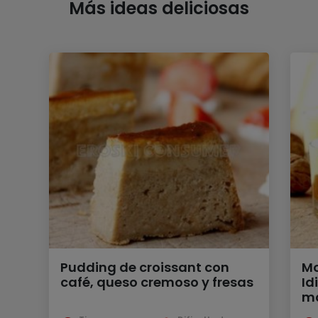
Más ideas deliciosas
Pudding de croissant con
Mo
café, queso cremoso y fresas
Id
m