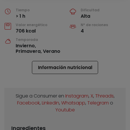
Tiempo
Dificultad
> 1 h
Alta
Valor energético
Nº de raciones
706 kcal
4
Temporada
Invierno,
Primavera, Verano
Información nutricional
Sigue a Consumer en
Instagram
,
X
,
Threads
,
Facebook
,
Linkedin
,
Whatsapp
,
Telegram
o
Youtube
Ingredientes