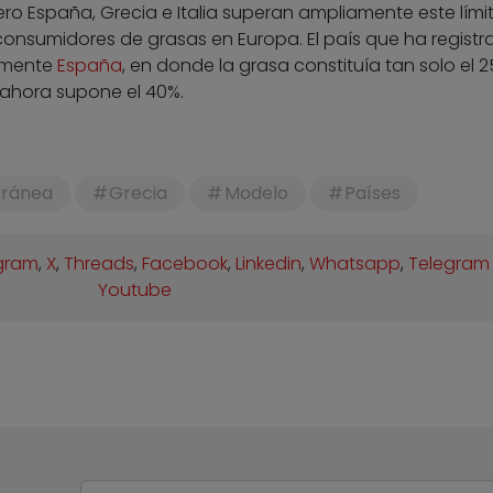
ero España, Grecia e Italia superan ampliamente este límit
onsumidores de grasas en Europa. El país que ha registr
amente
España
, en donde la grasa constituía tan solo el 
 ahora supone el 40%.
rránea
Grecia
Modelo
Países
gram
,
X
,
Threads
,
Facebook
,
Linkedin
,
Whatsapp
,
Telegram
Youtube