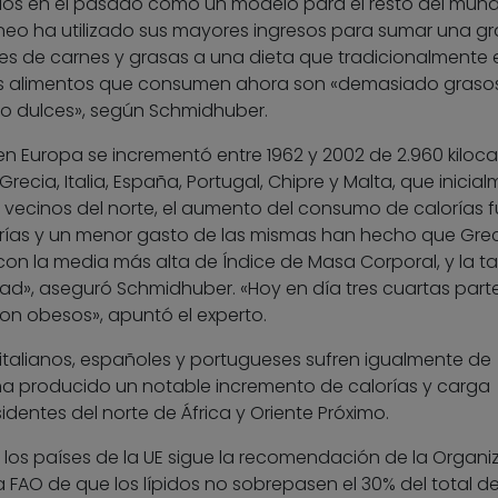
dos en el pasado como un modelo para el resto del mund
ráneo ha utilizado sus mayores ingresos para sumar una g
s de carnes y grasas a una dieta que tradicionalmente 
os alimentos que consumen ahora son «demasiado grasos
 dulces», según Schmidhuber.
s en Europa se incrementó entre 1962 y 2002 de 2.960 kiloca
Grecia, Italia, España, Portugal, Chipre y Malta, que inicia
vecinos del norte, el aumento del consumo de calorías f
rías y un menor gasto de las mismas han hecho que Gre
con la media más alta de Índice de Masa Corporal, y la t
d», aseguró Schmidhuber. «Hoy en día tres cuartas part
on obesos», apuntó el experto.
italianos, españoles y portugueses sufren igualmente de
ha producido un notable incremento de calorías y carga
sidentes del norte de África y Oriente Próximo.
e los países de la UE sigue la recomendación de la Organi
a FAO de que los lípidos no sobrepasen el 30% del total de