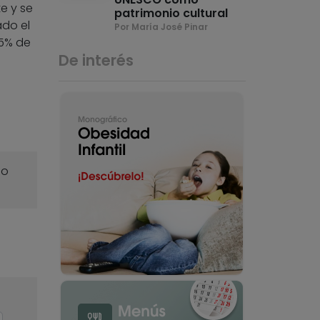
e y se
patrimonio cultural
ado el
Por María José Pinar
25% de
De interés
o