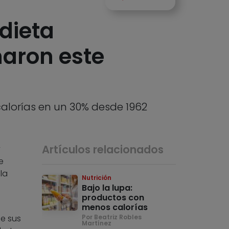
dieta
naron este
calorías en un 30% desde 1962
Artículos relacionados
y
e
la
Nutrición
Bajo la lupa:
productos con
n
menos calorías
de sus
Por Beatriz Robles
Martínez