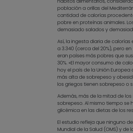
hábitos alimentarios, considera
población a orillas del Mediter
cantidad de calorías procedente
pobre en proteínas animales. L
demasiado salados y demasiado
Así, la ingesta diaria de caloría
a 3.340 (cerca del 20%), pero en 
eran países más pobres que sus 
30%. «El mayor consumo de calo
hoy el país de la Unión Europea 
más alta de sobrepeso y obesida
los griegos tienen sobrepeso o s
Además, más de la mitad de los 
sobrepeso. Al mismo tiempo se 
glicémica en las dietas de los re
El estudio refleja que ninguno d
Mundial de la Salud (OMS) y de l