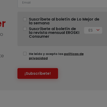
r
Suscríbete al boletín de Lo Mejor de
la semana
Suscríbete al boletín de
ES
la revista mensual EROSKI
no
Consumer
He leído y acepto las
políticas de
te
privacidad
¡Subscríbete!