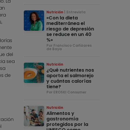
o. La
ran
Nutrición
Entrevista
era
«Con la dieta
,
mediterránea el
riesgo de depresión
se reduce en un 40
%»
lorías
Por Francisco Cañizares
lmente
de Baya
ue del
cia sea
Nutrición
asa
¿Qué nutrientes nos
es de
aporta el salmorejo
y cuántas calorías
tiene?
Por EROSKI Consumer
Nutrición
Alimentos y
gastronomía
zación
protegidos por la
l
UNESCO como