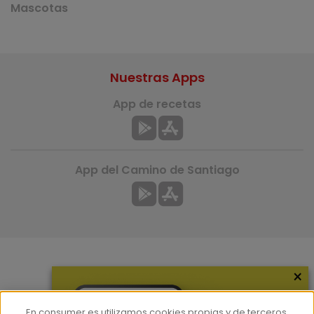
Mascotas
Nuestras Apps
App de recetas
App del Camino de Santiago
×
Más información
¿Quiénes somos?
En consumer.es utilizamos cookies propias y de terceros