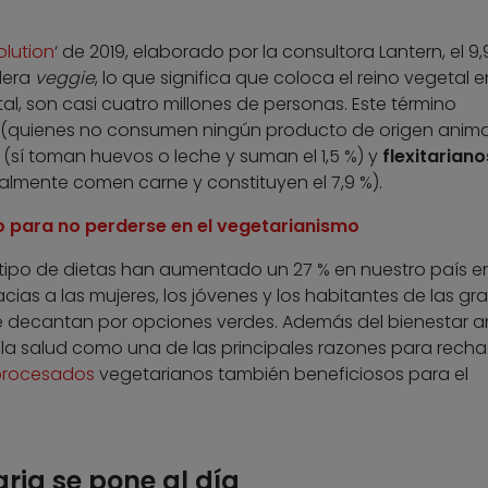
lution
‘ de 2019, elaborado por la consultora Lantern, el 9
dera
veggie
, lo que significa que coloca el reino vegetal e
tal, son casi cuatro millones de personas. Este término
(quienes no consumen ningún producto de origen anima
(sí toman huevos o leche y suman el 1,5 %) y
flexitariano
nalmente comen carne y constituyen el 7,9 %).
io para no perderse en el vegetarianismo
 tipo de dietas han aumentado un 27 % en nuestro país en
cias a las mujeres, los jóvenes y los habitantes de las gr
se decantan por opciones verdes. Además del bienestar a
ta la salud como una de las principales razones para recha
procesados
vegetarianos también beneficiosos para el
aria se pone al día