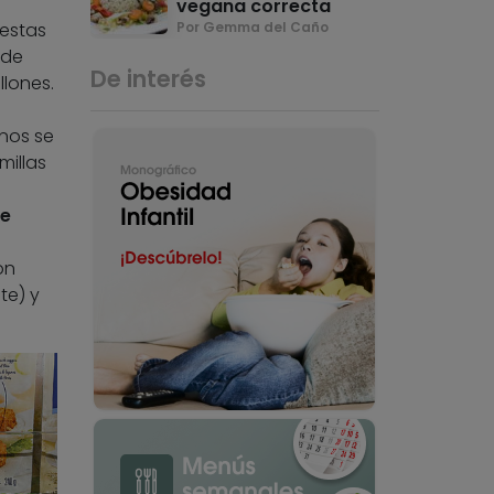
vegana correcta
estas
Por Gemma del Caño
 de
De interés
llones.
nos se
millas
ue
on
te) y