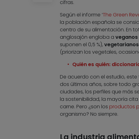
cifras.
Según el informe ‘
The Green Revo
la población española se consi
centro de su alimentación. En to
anglosajón engloba a
veganos
suponen el 0,5 %),
vegetarianos
(priorizan los vegetales, ocasio
Quién es quién: diccionar
De acuerdo con el estudio, este
dos últimos años, sobre todo gra
ciudades, los perfiles que más 
la sostenibilidad, la mayoría ci
carne. Pero ¿son los
productos 
organismo? No siempre.
La industria aliment