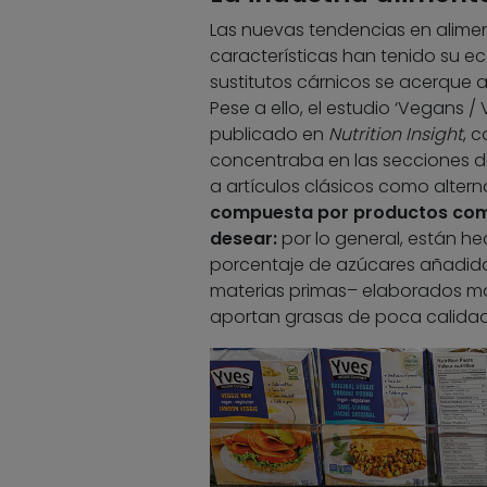
Las nuevas tendencias en alime
características han tenido su ec
sustitutos cárnicos se acerque a 
Pese a ello, el estudio ‘Vegans / V
publicado en
Nutrition Insight
, 
concentraba en las secciones 
a artículos clásicos como altern
compuesta por productos como 
desear:
por lo general, están he
porcentaje de azúcares añadidos
materias primas– elaborados ma
aportan grasas de poca calidad 