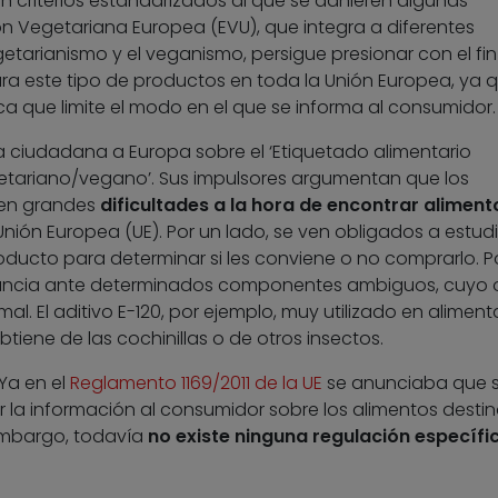
on criterios estandarizados al que se adhieren algunas
n Vegetariana Europea (EVU), que integra a diferentes
etarianismo y el veganismo, persigue presionar con el fin
a este tipo de productos en toda la Unión Europea, ya 
a que limite el modo en el que se informa al consumidor.
va ciudadana a Europa sobre el ‘Etiquetado alimentario
getariano/vegano’. Sus impulsores argumentan que los
nen grandes
dificultades a la hora de encontrar aliment
Unión Europea (UE). Por un lado, se ven obligados a estudi
oducto para determinar si les conviene o no comprarlo. Po
lancia ante determinados componentes ambiguos, cuyo 
l. El aditivo E-120, por ejemplo, muy utilizado en aliment
tiene de las cochinillas o de otros insectos.
 Ya en el
Reglamento 1169/2011 de la UE
se anunciaba que s
 la información al consumidor sobre los alimentos desti
embargo, todavía
no existe ninguna regulación específi