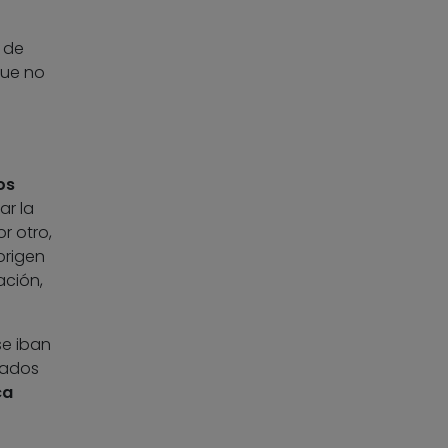
 de
que no
os
ar la
r otro,
origen
ación,
e iban
nados
ca