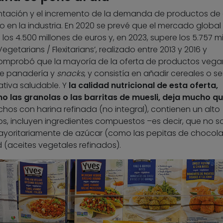
ntación y el incremento de la demanda de productos de 
o en la industria. En 2020 se prevé que el mercado global
los 4.500 millones de euros y, en 2023, supere los 5.757 mi
egetarians / Flexitarians’, realizado entre 2013 y 2016 y
comprobó que la mayoría de la oferta de productos vega
de panadería y
snacks
, y consistía en añadir cereales o se
ativa saludable. Y
la calidad nutricional de esta oferta,
las granolas o las barritas de muesli, deja mucho q
chos con harina refinada (no integral), contienen un alto
, incluyen ingredientes compuestos –es decir, que no s
yoritariamente de azúcar (como las pepitas de chocola
(aceites vegetales refinados).