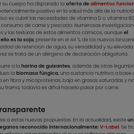
ar su cuerpo ha disparado la
oferta de
alimentos funcio
otencialmente positivo en la salud más allá de la nutrici
tivo es cubrir las necesidades de vitamina D o vitamina B1
 el consumo de carne y pescado. Numerosas investigacio
s y las texturas de estos alimentos cárnicos, aunque
el
llo es la soja
, presente en el 44 % de los nuevos lanzam
acidad de retención de agua, su versatilidad y su elevada
vez se trata de un alérgeno de declaración obligatoria.
urre a la
harina de guisantes
, además de otras legumbr
cluso la
biomasa fúngica
, una sustancia nutritiva a base
 en fibra y micoproteínas, baja en grasas saturadas y no
 su trama, todavía es difícil hacerla pasar por carne.
transparente
se a estas nuevas propuestas. En la actualidad, existe
un
veganos reconocido internacionalmente:
V-Label
. Se t