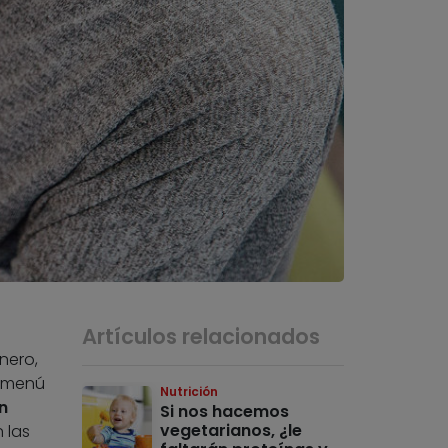
Artículos relacionados
nero,
n menú
Nutrición
n
Si nos hacemos
vegetarianos, ¿le
 las