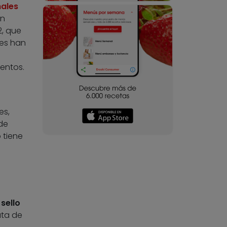
nales
ón
2, que
nes han
ientos.
es,
 de
 tiene
 sello
rata de