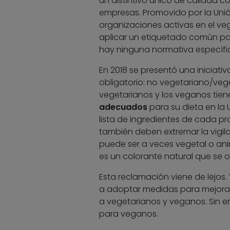
un distintivo único de calidad c
empresas. Promovido por la Unió
organizaciones activas en el veg
aplicar un etiquetado común par
hay ninguna normativa específic
En 2018 se presentó una iniciati
obligatorio: no vegetariano/ve
vegetarianos y los veganos tie
adecuados
para su dieta en la 
lista de ingredientes de cada pr
también deben extremar la vigi
puede ser a veces vegetal o anima
es un colorante natural que se ob
Esta reclamación viene de lejos.
a adoptar medidas para mejorar
a vegetarianos y veganos. Sin 
para veganos.