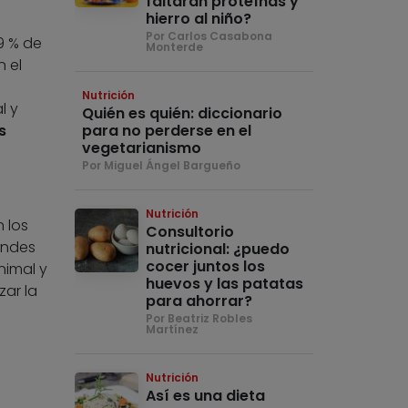
faltarán proteínas y
hierro al niño?
Por Carlos Casabona
,9 % de
Monterde
n el
Nutrición
l y
Quién es quién: diccionario
s
para no perderse en el
vegetarianismo
Por Miguel Ángel Bargueño
Nutrición
 los
Consultorio
andes
nutricional: ¿puedo
cocer juntos los
nimal y
huevos y las patatas
zar la
para ahorrar?
Por Beatriz Robles
Martínez
Nutrición
Así es una dieta