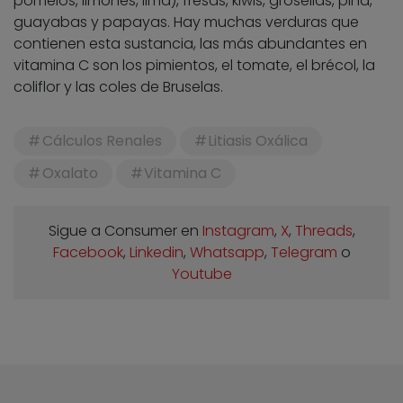
pomelos, limones, lima), fresas, kiwis, grosellas, piña,
guayabas y papayas. Hay muchas verduras que
contienen esta sustancia, las más abundantes en
vitamina C son los pimientos, el tomate, el brécol, la
coliflor y las coles de Bruselas.
Cálculos Renales
Litiasis Oxálica
Oxalato
Vitamina C
Sigue a Consumer en
Instagram
,
X
,
Threads
,
Facebook
,
Linkedin
,
Whatsapp
,
Telegram
o
Youtube