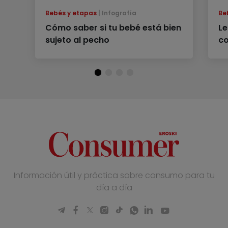
Bebés y etapas
Infografía
Be
Cómo saber si tu bebé está bien
Le
sujeto al pecho
co
Información útil y práctica sobre consumo para tu
día a día