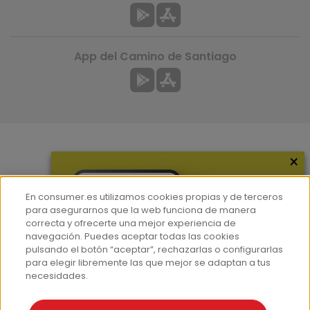
App del Camino de Santiago
×
Más información
¿Quiénes somos?
En consumer.es utilizamos cookies propias y de terceros
Hemeroteca
para asegurarnos que la web funciona de manera
correcta y ofrecerte una mejor experiencia de
Contacto
navegación. Puedes aceptar todas las cookies
pulsando el botón “aceptar”, rechazarlas o configurarlas
Prensa
para elegir libremente las que mejor se adaptan a tus
Corpus Lingüístico Consumer
necesidades.