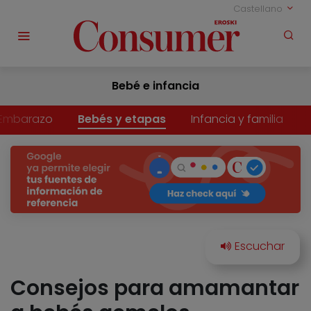
Castellano
Bebé e infancia
Embarazo
Bebés y etapas
Infancia y familia
Consejos para amamantar