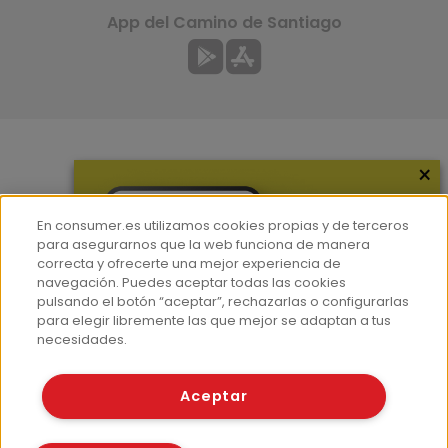
App del Camino de Santiago
×
Más información
¿Quiénes somos?
En consumer.es utilizamos cookies propias y de terceros
Hemeroteca
para asegurarnos que la web funciona de manera
correcta y ofrecerte una mejor experiencia de
Contacto
navegación. Puedes aceptar todas las cookies
pulsando el botón “aceptar”, rechazarlas o configurarlas
Prensa
para elegir libremente las que mejor se adaptan a tus
Corpus Lingüístico Consumer
necesidades.
© Fundación EROSKI
Aceptar
Aviso legal
Políticas de privacidad
Políticas de cookies