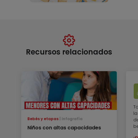
Recursos relacionados
T
l
Bebés y etapas
Infografía
de
b
Niños con altas capacidades