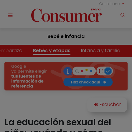
Castellano
Bebé e infancia
Embarazo
Bebés y etapas
Infancia y familia
La educación sexual del