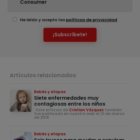
Consumer
He leído y acepto las
políticas de privacidad
¡Subscríbete!
Artículos relacionados
Bebés y etapas
Siete enfermedades muy
contagiosas entre los niños
. Este artículo de
Cristian Vázquez
también
fue publicado en nuestra web el 21 de marzo
de 2016
Bebés y etapas