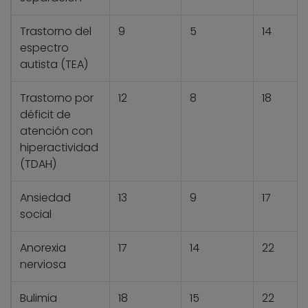
Trastorno del
9
5
14
espectro
autista (TEA)
Trastorno por
12
8
18
déficit de
atención con
hiperactividad
(TDAH)
Ansiedad
13
9
17
social
Anorexia
17
14
22
nerviosa
Bulimia
18
15
22