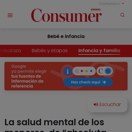
Castellano
Bebé e infancia
Embarazo
Bebés y etapas
Infancia y familia
La salud mental de los