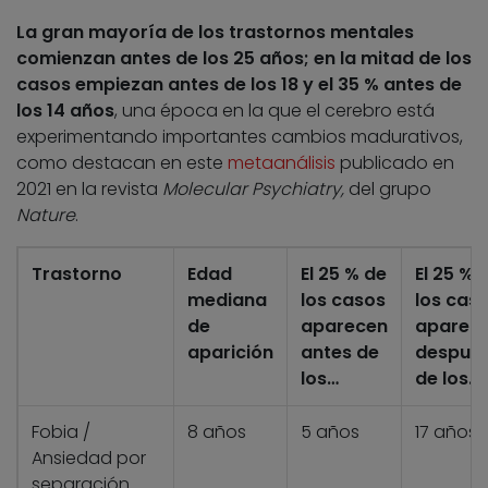
La gran mayoría de los trastornos mentales
comienzan antes de los 25 años; en la mitad de los
casos empiezan antes de los 18 y el 35 % antes de
los 14 años
, una época en la que el cerebro está
experimentando importantes cambios madurativos,
como destacan en este
metaanálisis
publicado en
2021 en la revista
Molecular Psychiatry,
del grupo
Nature
.
Trastorno
Edad
El 25 % de
El 25 % 
mediana
los casos
los cas
de
aparecen
aparec
aparición
antes de
despué
los…
de los…
Fobia /
8 años
5 años
17 años
Ansiedad por
separación