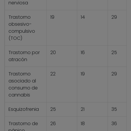
nerviosa
Trastorno
19
14
29
obsesivo-
compulsivo
(TOC)
Trastorno por
20
16
25
atracón
Trastorno
22
19
29
asociado al
consumo de
cannabis
Esquizofrenia
25
21
35
Trastorno de
26
18
36
pánico