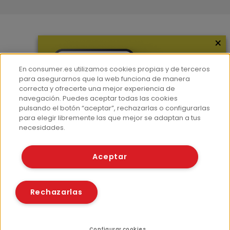
×
Más información
¿Quiénes somos?
En consumer.es utilizamos cookies propias y de terceros
Hemeroteca
para asegurarnos que la web funciona de manera
correcta y ofrecerte una mejor experiencia de
Contacto
navegación. Puedes aceptar todas las cookies
pulsando el botón “aceptar”, rechazarlas o configurarlas
Prensa
para elegir libremente las que mejor se adaptan a tus
Corpus Lingüístico Consumer
necesidades.
© Fundación EROSKI
Aceptar
Aviso legal
Políticas de privacidad
Políticas de cookies
Rechazarlas
Configurar cookies