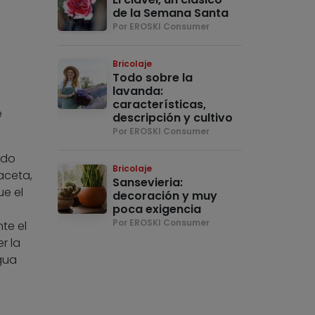
de la Semana Santa
Por EROSKI Consumer
Bricolaje
Todo sobre la
lavanda:
características,
e
descripción y cultivo
Por EROSKI Consumer
ado
Bricolaje
aceta,
Sansevieria:
e el
decoración y muy
poca exigencia
Por EROSKI Consumer
te el
r la
gua