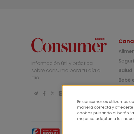
Cana
Alime
Segur
Información útil y práctica
Salud
sobre consumo para tu día a
día
Bebé e
Medio
Socie
En consumer.es utilizamos c
manera correcta y ofrecerte
Masco
cookies pulsando el botón “a
mejor se adaptan a tus nece