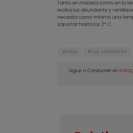
Tanto en maceta como en la tier
reciba luz abundante y ventilac
necesita como mínimo una temper
soportar hasta los 2º C.
Aloe
Luz Abundante
Sigue a Consumer en
Insta