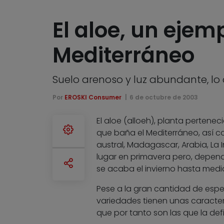
El aloe, un ejem
Mediterráneo
Suelo arenoso y luz abundante, lo
Por
EROSKI Consumer
6 de octubre de 2003
El aloe (alloeh), planta perteneci
que baña el Mediterráneo, así c
austral, Madagascar, Arabia, La I
lugar en primavera pero, depen
se acaba el invierno hasta medi
Pese a la gran cantidad de esp
variedades tienen unas caracte
que por tanto son las que la def