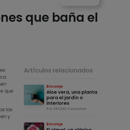
iones que baña el
Artículos relacionados
ses
ica
nen
Bricolaje
de que
Aloe vera, una planta
para el jardín o
interiores
as las
Por EROSKI Consumer
ben y
Bricolaje
El clavel, un clásico