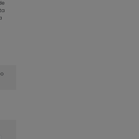
de
ta
a
o