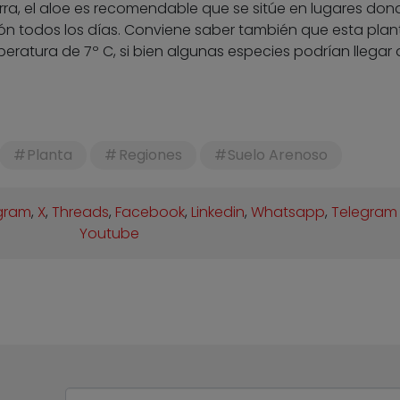
ra, el aloe es recomendable que se sitúe en lugares don
ión todos los días. Conviene saber también que esta plan
atura de 7º C, si bien algunas especies podrían llegar 
Planta
Regiones
Suelo Arenoso
gram
,
X
,
Threads
,
Facebook
,
Linkedin
,
Whatsapp
,
Telegram
Youtube