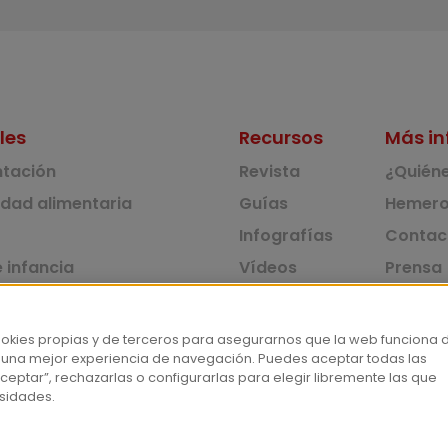
les
Recursos
Más in
ntación
Revista
¿Quién
idad alimentaria
Guías
Hemero
Infografías
Contac
 infancia
Vídeos
Prensa
 ambiente y solidaridad
Monográficos
Corpus 
Consu
dad y consumo
ookies propias y de terceros para asegurarnos que la web funciona 
 una mejor experiencia de navegación. Puedes aceptar todas las
tas
ceptar”, rechazarlas o configurarlas para elegir libremente las que
sidades.