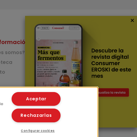
×
formación
Nuestras Apps
es somos?
App de recetas
teca
to
App del Camino de
Santiago
Lingüístico
mer
Aceptar
de
Rechazarlas
Configurar cookies