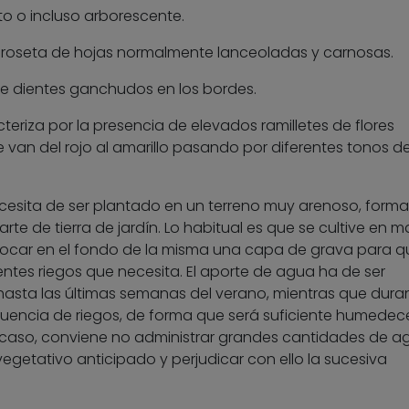
o o incluso arborescente.
 roseta de hojas normalmente lanceoladas y carnosas.
nte dientes ganchudos en los bordes.
teriza por la presencia de elevados ramilletes de flores
e van del rojo al amarillo pasando por diferentes tonos d
necesita de ser plantado en un terreno muy arenoso, form
rte de tierra de jardín. Lo habitual es que se cultive en m
locar en el fondo de la misma una capa de grava para qu
ntes riegos que necesita. El aporte de agua ha de ser
sta las últimas semanas del verano, mientras que duran
ecuencia de riegos, de forma que será suficiente humedece
do caso, conviene no administrar grandes cantidades de a
egetativo anticipado y perjudicar con ello la sucesiva