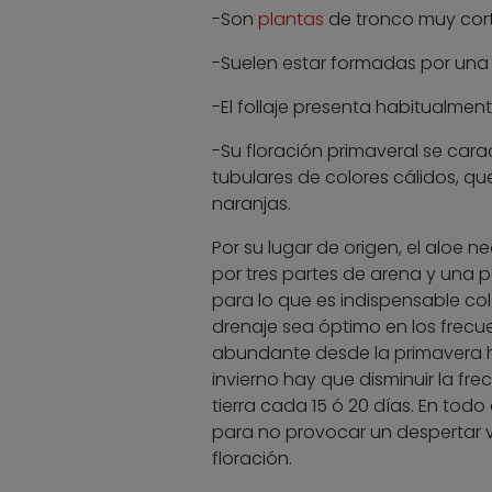
-Son
plantas
de tronco muy cort
-Suelen estar formadas por una
-El follaje presenta habitualme
-Su floración primaveral se carac
tubulares de colores cálidos, qu
naranjas.
Por su lugar de origen, el aloe 
por tres partes de arena y una pa
para lo que es indispensable co
drenaje sea óptimo en los frecue
abundante desde la primavera ha
invierno hay que disminuir la fr
tierra cada 15 ó 20 días. En to
para no provocar un despertar v
floración.