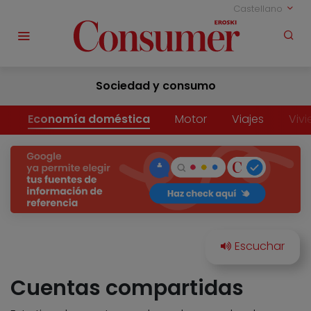
Castellano
Sociedad y consumo
Economía doméstica
Motor
Viajes
Viv
Cuentas compartidas