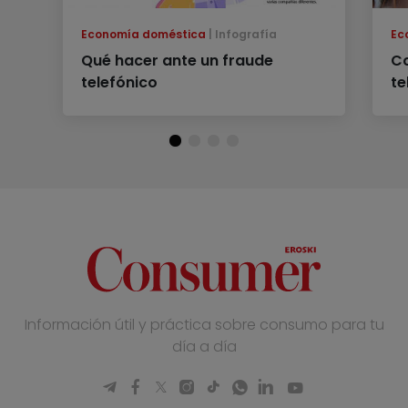
Economía doméstica
Infografía
Ec
Qué hacer ante un fraude
Co
telefónico
te
Información útil y práctica sobre consumo para tu
día a día