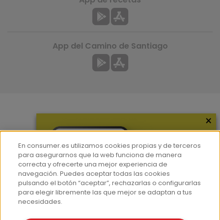
App del Camino de Santiago
×
Más información
¿Quiénes somos?
En consumer.es utilizamos cookies propias y de terceros
Hemeroteca
para asegurarnos que la web funciona de manera
correcta y ofrecerte una mejor experiencia de
Contacto
navegación. Puedes aceptar todas las cookies
pulsando el botón “aceptar”, rechazarlas o configurarlas
Prensa
para elegir libremente las que mejor se adaptan a tus
Corpus Lingüístico Consumer
necesidades.