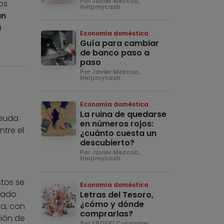
Por Javier Mezcua,
os
Helpmycash
un
a
Economía doméstica
Guía para cambiar
de banco paso a
paso
Por Javier Mezcua,
Helpmycash
Economía doméstica
La ruina de quedarse
deuda
en números rojos:
ntre el
¿cuánto cuesta un
descubierto?
Por Javier Mezcua,
Helpmycash
stos se
Economía doméstica
dado
Letras del Tesoro,
¿cómo y dónde
ca, con
comprarlas?
ción de
Por EROSKI Consumer