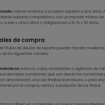
Estado:
valores emitidos a un plazo superior a dos años. A
mediante subasta competitiva y con un importe mínimo de 
os
a tres y cinco años y obligaciones a 10, 15 y 30 años.
nales de compra
irir títulos de deuda de España pueden hacerlo mediante
s de los siguientes canales:
inancieros:
bancos, cajas, sociedades o agencias de valo
sus elevadas comisiones, que van desde las comisiones 
por amortización, una vez finalice el producto, o para el
emente por la compra, venta y suscripción de los títulos.
ahorrar dinero en comisiones, ya que no precisa intermedi