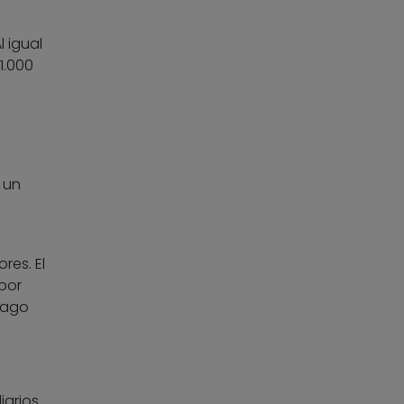
l igual
1.000
 un
res. El
por
 pago
arios.