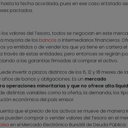
 hasta la fecha acordada, pues en ese caso el Estado as
ereses pactados.
 los valores del Tesoro, todos se negocian en este merc
sa mayoría de los
bancos
o intermediarios financieros. Of
los ya emitidos o de vender los que ya tiene en cartera el
a través de estas entidades; pero entonces se regirán por
iando a las garantías firmadas al comprar el activo.
ede invertir a plazos distintos de los 6, 12 y 18 meses de l
y 30 años de bonos y obligaciones. Es un
mercado
ra operaciones minoritarias y que no ofrece alta liqui
 de distintas variables como la oferta, la demanda, los tip
olución económica del país emisor.
enta que el precio de los activos se mueve de manera i
 se pueden comprar o vender valores del Tesoro en el m
olsa
en el Mercado Electrónico Bursátil de Deuda Pública. 