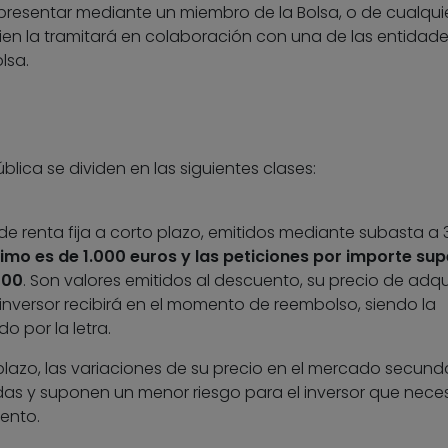
esentar mediante un miembro de la Bolsa, o de cualquie
uien la tramitará en colaboración con una de las entidad
lsa.
blica se dividen en las siguientes clases:
de renta fija a corto plazo, emitidos mediante subasta a 3,
mo es de 1.000 euros y las peticiones por importe sup
000
. Son valores emitidos al descuento, su precio de adqu
l inversor recibirá en el momento de reembolso, siendo la
o por la letra.
lazo, las variaciones de su precio en el mercado secund
das y suponen un menor riesgo para el inversor que neces
ento.