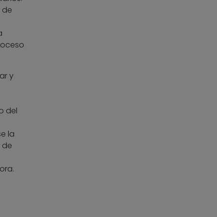
a de
a
proceso
ar y
o del
e la
n de
ora.