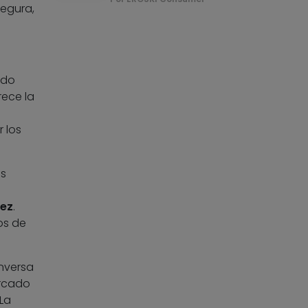
egura,
ado
rece la
 los
as
dez
.
os de
nversa
ercado
La