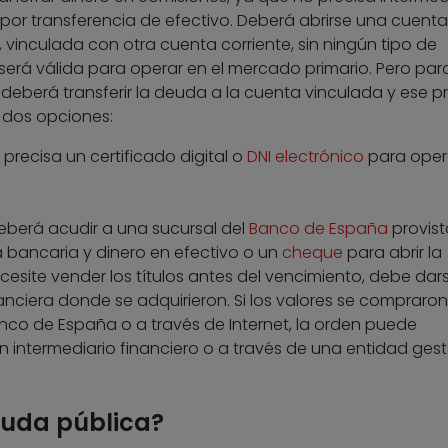
por transferencia de efectivo. Deberá abrirse una cuent
, vinculada con otra cuenta corriente, sin ningún tipo de
será válida para operar en el mercado primario. Pero par
 deberá transferir la deuda a la cuenta vinculada y ese 
y dos opciones:
 precisa un certificado digital o
DNI electrónico
para oper
deberá acudir a una sucursal del
Banco de España
provist
 bancaria y dinero en efectivo o un
cheque
para abrir la
site vender los títulos antes del vencimiento, debe dars
anciera donde se adquirieron. Si los valores se compraro
anco de España o a través de Internet, la orden puede
 intermediario financiero o a través de una entidad gest
euda pública?