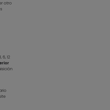
r otro
es
 6, 12
erior
isición
ario
ite