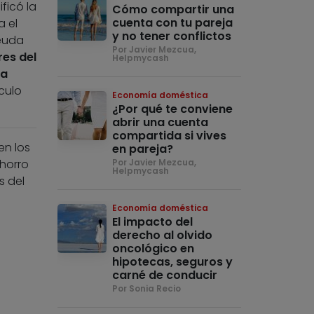
ficó la
Cómo compartir una
cuenta con tu pareja
a el
y no tener conflictos
deuda
Por Javier Mezcua,
res del
Helpmycash
la
culo
Economía doméstica
¿Por qué te conviene
abrir una cuenta
compartida si vives
en los
en pareja?
ahorro
Por Javier Mezcua,
Helpmycash
s del
Economía doméstica
El impacto del
derecho al olvido
oncológico en
hipotecas, seguros y
carné de conducir
Por Sonia Recio