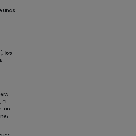
e unas
),
los
s
nero
 el
e un
ones
n los