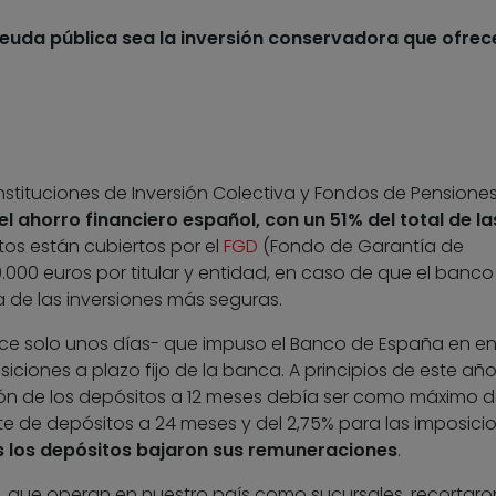
deuda pública sea la inversión conservadora que ofrec
stituciones de Inversión Colectiva y Fondos de Pensiones
 ahorro financiero español, con un 51% del total de la
tos están cubiertos por el
FGD
(Fondo de Garantía de
0.000 euros por titular y entidad, en caso de que el banco
a de las inversiones más seguras.
hace solo unos días- que impuso el Banco de España en e
iciones a plazo fijo de la banca. A principios de este año,
ión de los depósitos a 12 meses debía ser como máximo d
te de depósitos a 24 meses y del 2,75% para las imposici
s los depósitos bajaron sus remuneraciones
.
, que operan en nuestro país como sucursales, recortaro