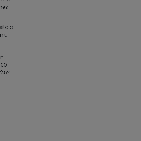
nes
sito a
on un
un
000
 2,5%
s