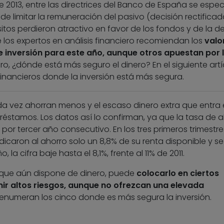
2013, entre las directrices del Banco de España se especi
 limitar la remuneración del pasivo (decisión rectificad
itos perdieron atractivo en favor de los fondos y de la 
 los expertos en análisis financiero recomiendan los
valo
 inversión para este año, aunque otros apuestan por 
ero, ¿dónde está más seguro el dinero? En el siguiente artí
financieros donde la inversión está más segura.
da vez ahorran menos y el escaso dinero extra que entra 
réstamos. Los datos así lo confirman, ya que la tasa de 
 por tercer año consecutivo. En los tres primeros trimestre
caron al ahorro solo un 8,8% de su renta disponible y se
 la cifra baje hasta el 8,1%, frente al 11% de 2011.
r, que aún dispone de dinero, puede
colocarlo en ciertos
ir altos riesgos, aunque no ofrezcan una elevada
 enumeran los cinco donde es más segura la inversión.