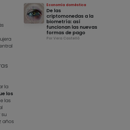
Economía doméstica
De las
criptomonedas a la
biometría: así
ás
funcionan las nuevas
formas de pago
ujera
Por Vera Castelló
ntral
ras
r la
ue los
e las
al
 su
ez años