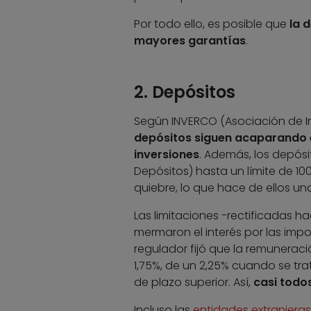
Por todo ello, es posible que
la 
mayores garantías
.
2. Depósitos
Según INVERCO (Asociación de In
depósitos siguen acaparando el
inversiones
. Además, los depósi
Depósitos) hasta un límite de 10
quiebre, lo que hace de ellos un
Las limitaciones -rectificadas 
mermaron el interés por las impos
regulador fijó que la remunerac
1,75%, de un 2,25% cuando se tra
de plazo superior. Así,
casi todo
Incluso las
entidades extranjeras