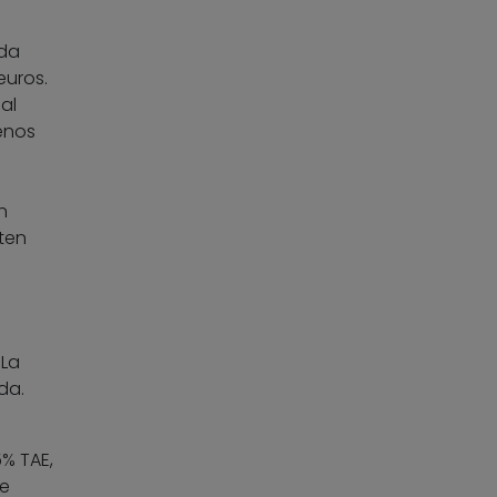
 da
euros.
al
enos
n
rten
 La
da.
5% TAE,
de