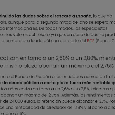
inuido las dudas sobre el rescate a España
, lo que ha
país, aunque para la segunda mitad del año se espera m
a internacionales. De todos modos, los especialistas
 en los valores del Tesoro ya que, en caso de que se prod
ía la compra de deuda pública por parte del
BCE
(Banco Ce
cotizan en torno a un 2,60% o un 2,80%, mient
ese mismo plazo abonan un máximo del 2,75%
ero el Banco de España a las entidades acerca de limita
ue
la deuda pública a corto plazo fuera más rentable q
dos años cotiza en torno a un 2,6% o un 2,8%, mientras qu
 abonan un máximo del 2,75%. Además, los rendimientos 
tir de 24.000 euros, la retención puede alcanzar el 27%. Por
ce una rentabilidad de alrededor del 3,9% y el bono a di
ercano al 5%.