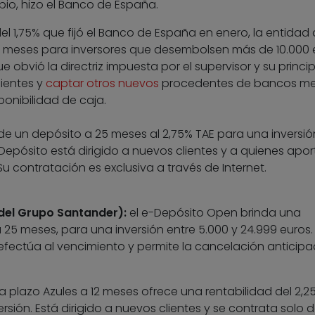
io, hizo el Banco de España.
el 1,75% que fijó el Banco de España en enero, la entidad
12 meses para inversores que desembolsen más de 10.000 
 obvió la directriz impuesta por el supervisor y su princip
lientes y
captar otros nuevos
procedentes de bancos m
onibilidad de caja.
e un depósito a 25 meses al 2,75% TAE para una inversió
-Depósito está dirigido a nuevos clientes y a quienes apo
Su contratación es exclusiva a través de Internet.
del Grupo Santander):
el e-Depósito Open brinda una
a 25 meses, para una inversión entre 5.000 y 24.999 euros.
 efectúa al vencimiento y permite la cancelación anticipa
a plazo Azules a 12 meses ofrece una rentabilidad del 2,2
rsión. Está dirigido a nuevos clientes y se contrata solo 