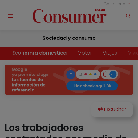
Castellano
Sociedad y consumo
Economía doméstica
Motor
Viajes
Viv
Los trabajadores