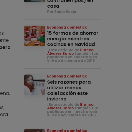
contratiempos) en
casa
Por Sonia Recio
Economía doméstica
as
15 formas de ahorrar
energía mientras
ente
cocinas en Navidad
 pero
. Este artículo de
Blanca
Álvarez Barco
también fue
publicado en nuestra web
el 9 de diciembre de 2015
Economía doméstica
Seis razones para
utilizar menos
deña.
calefacción este
invierno
. Este artículo de
Blanca
s,
Álvarez Barco
también fue
publicado en nuestra web
para
el 9 de noviembre de 2019
Economía doméstica