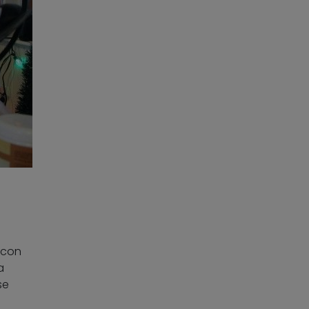
 con
a
se