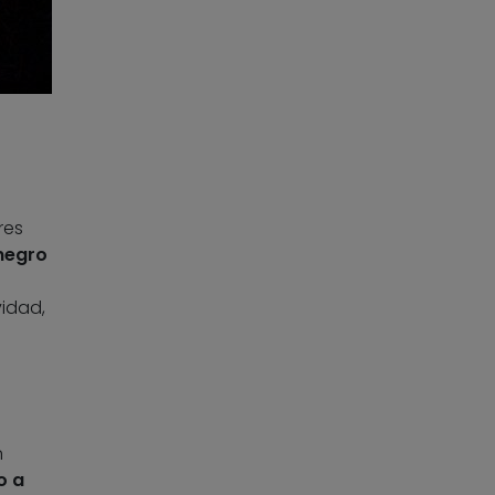
res
negro
idad,
n
o a