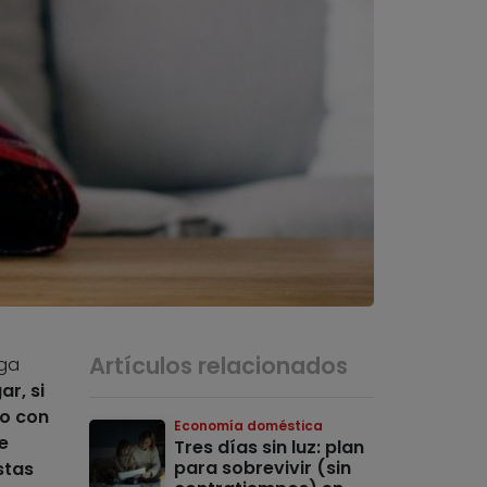
Artículos relacionados
nga
ar, si
do con
Economía doméstica
e
Tres días sin luz: plan
para sobrevivir (sin
stas