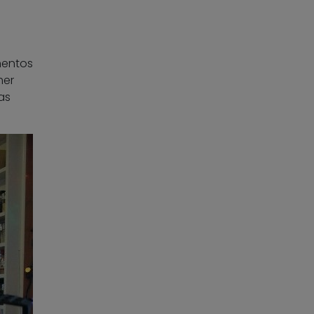
mentos
mer
as