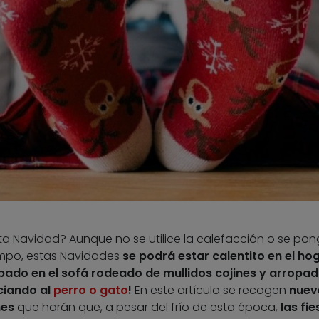
a Navidad? Aunque no se utilice la calefacción o se po
empo, estas Navidades
se podrá estar calentito en el hog
mbado en el sofá rodeado de mullidos cojines y arropa
ciando al
perro o gato
!
En este artículo se recogen
nuev
nes
que harán que, a pesar del frío de esta época,
las fie