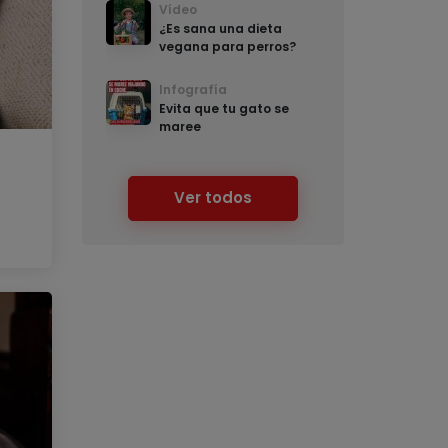
Vídeo
¿Es sana una dieta
vegana para perros?
Infografía
Evita que tu gato se
maree
o
Ver todos