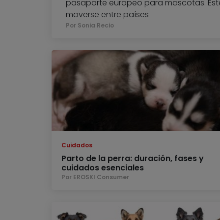
pasaporte europeo para mascotas. Este 
moverse entre países
Por Sonia Recio
Cuidados
Parto de la perra: duración, fases y
cuidados esenciales
Por EROSKI Consumer