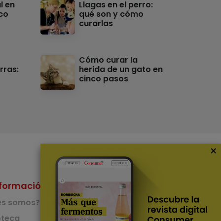
l en
Llagas en el perro:
nco
qué son y cómo
curarlas
Cómo curar la
rras:
herida de un gato en
cinco pasos
×
formación
Nuestras Apps
es somos?
App de recetas
teca