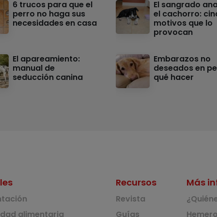
6 trucos para que el
El sangrado ana
perro no haga sus
el cachorro: ci
necesidades en casa
motivos que lo
provocan
El apareamiento:
Embarazos no
manual de
deseados en pe
seducción canina
qué hacer
les
Recursos
Más in
ntación
Revista
¿Quién
idad alimentaria
Guías
Hemero