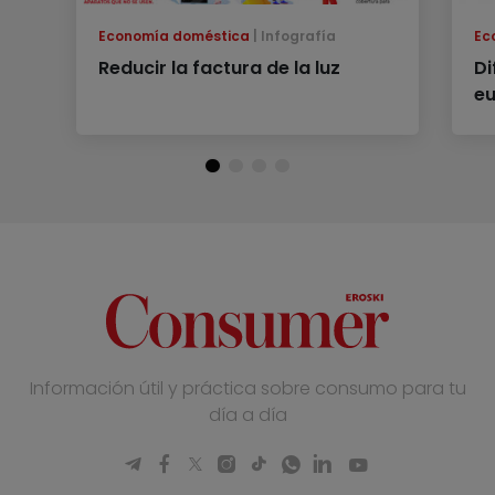
Economía doméstica
Infografía
Ec
Reducir la factura de la luz
Di
eu
Información útil y práctica sobre consumo para tu
día a día