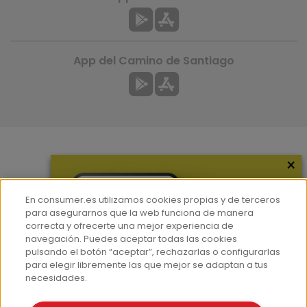
App del Camino de Santiago
×
Más información
¿Quiénes somos?
En consumer.es utilizamos cookies propias y de terceros
Hemeroteca
para asegurarnos que la web funciona de manera
correcta y ofrecerte una mejor experiencia de
Contacto
navegación. Puedes aceptar todas las cookies
pulsando el botón “aceptar”, rechazarlas o configurarlas
Prensa
para elegir libremente las que mejor se adaptan a tus
Corpus Lingüístico Consumer
necesidades.