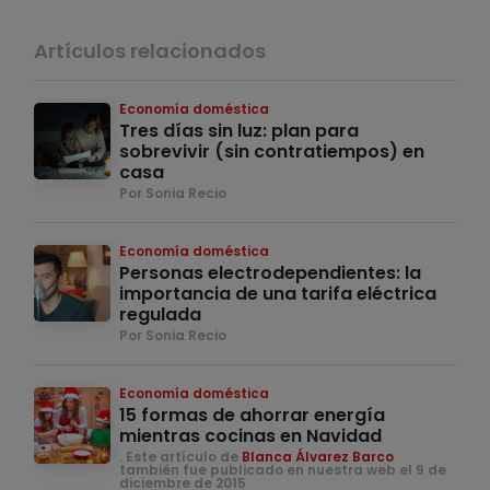
Artículos relacionados
Economía doméstica
Tres días sin luz: plan para
sobrevivir (sin contratiempos) en
casa
Por Sonia Recio
Economía doméstica
Personas electrodependientes: la
importancia de una tarifa eléctrica
regulada
Por Sonia Recio
Economía doméstica
15 formas de ahorrar energía
mientras cocinas en Navidad
. Este artículo de
Blanca Álvarez Barco
también fue publicado en nuestra web el 9 de
diciembre de 2015