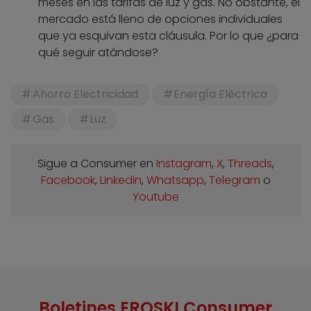
meses en las tarifas de luz y gas. No obstante, el
mercado está lleno de opciones individuales
que ya esquivan esta cláusula. Por lo que ¿para
qué seguir atándose?
Ahorro Electricidad
Energía Eléctrica
Gas
Luz
Sigue a Consumer en
Instagram
,
X
,
Threads
,
Facebook
,
Linkedin
,
Whatsapp
,
Telegram
o
Youtube
Boletines EROSKI Consumer