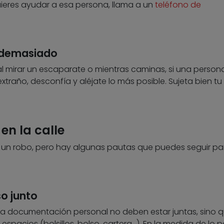
uieres ayudar a esa persona, llama a un
teléfono de
a demasiado
l mirar un escaparate o mientras caminas, si una persona
raño, desconfía y aléjate lo más posible. Sujeta bien tu
en la calle
de un robo, pero hay algunas pautas que puedes seguir pa
so junto
as y la documentación personal no deben estar juntas, sino 
 espacios (bolsillos, bolso, cartera…). En la medida de lo p