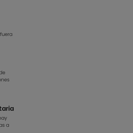
 fuera
 de
ones
taria
hay
as a