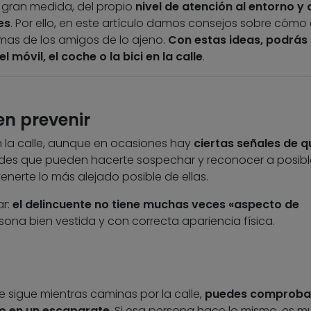
 gran medida, del propio
nivel de atención al entorno y 
es
. Por ello, en este artículo damos consejos sobre cómo 
timas de los amigos de lo ajeno.
Con estas ideas, podrás
l móvil, el coche o la bici en la calle
.
en prevenir
en la calle, aunque en ocasiones hay
ciertas señales de q
udes que pueden hacerte sospechar y reconocer a posibl
nerte lo más alejado posible de ellas.
ar:
el delincuente no tiene muchas veces «aspecto de
sona bien vestida y con correcta apariencia física.
 sigue mientras caminas por la calle,
puedes comproba
o en un escaparate
. Si esa persona hace lo mismo, es m