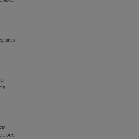
separes
na
ene
las
 debes