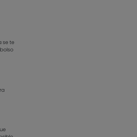
 se te
 bolso
ra
que
osible,