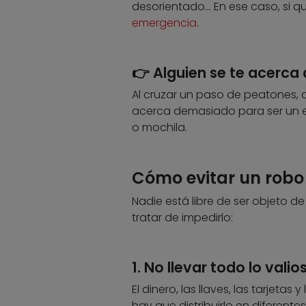
desorientado… En ese caso, si q
emergencia
.
👉 Alguien se te acerc
Al cruzar un paso de peatones, a
acerca demasiado para ser un ext
o mochila.
Cómo evitar un robo 
Nadie está libre de ser objeto 
tratar de impedirlo:
1. No llevar todo lo valio
El dinero, las llaves, las tarjet
hay que distribuirlo en diferentes