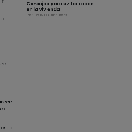
Consejos para evitar robos
en la vivienda
Por EROSKI Consumer
nde
ien
arece
do»
 estar