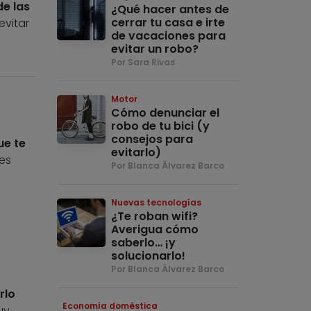
de las
¿Qué hacer antes de
cerrar tu casa e irte
evitar
de vacaciones para
evitar un robo?
Por Sara Rivas
Motor
Cómo denunciar el
robo de tu bici (y
consejos para
ue te
evitarlo)
es
Por Blanca Álvarez Barco
Nuevas tecnologías
¿Te roban wifi?
Averigua cómo
saberlo… ¡y
solucionarlo!
Por Blanca Álvarez Barco
rlo
Economía doméstica
uy