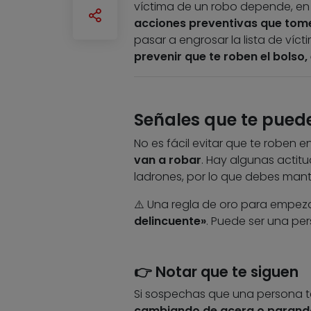
víctima de un robo depende, en
acciones preventivas que tom
pasar a engrosar la lista de víc
prevenir que te roben el bolso, e
Señales que te pued
No es fácil evitar que te roben 
van a robar
. Hay algunas actit
ladrones, por lo que debes mante
⚠️ Una regla de oro para empez
delincuente»
. Puede ser una per
👉 Notar que te siguen
Si sospechas que una persona te
cambiando de acera o parand