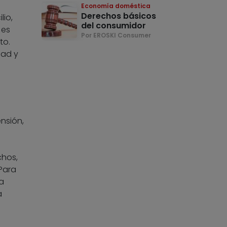
Economía doméstica
Derechos básicos
lio,
del consumidor
 es
Por EROSKI Consumer
to.
dad y
nsión,
chos,
Para
a
a