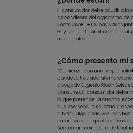
¿Dónde están?
El consumidor debe acudir a la ju
dependiente del organismo de c
KontsumoBIDE). Si hay varias junta
Hay una junta arbitral nacional
municipales.
¿Cómo presento mi s
“Comienza con una simple solicit
dándose traslado al empresario 
abogado Eugenio Ribón Seisdedo
Consumo. El consumidor debe inc
lo que pretende, la cuantía eco
que esa sencilla solicitud prosp
arbitral, algo cada vez más hab
empresa con la protección de lo
Santamaría, directora de Konts