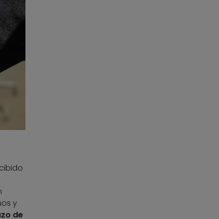
cibido
n
ños y
azo de