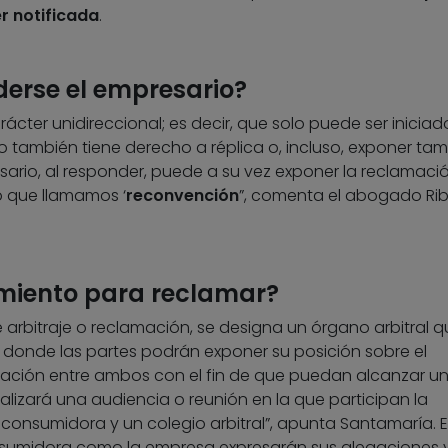
r notificada
.
erse el empresario?
ácter unidireccional; es decir, que solo puede ser iniciad
o también tiene derecho a réplica o, incluso, exponer ta
sario, al responder, puede a su vez exponer la reclamaci
o que llamamos ‘
reconvención
”, comenta el abogado Ri
miento para reclamar?
e arbitraje o reclamación, se designa un órgano arbitral q
, donde las partes podrán exponer su posición sobre el
diación entre ambos con el fin de que puedan alcanzar u
ealizará una audiencia o reunión en la que participan la
onsumidora y un colegio arbitral”, apunta Santamaría. E
nsumidora como la empresa expresarán sus alegaciones 