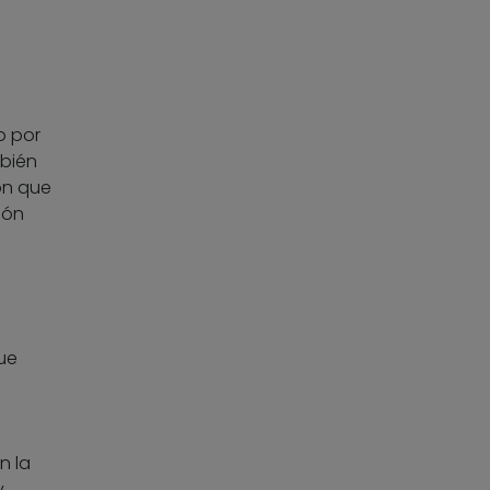
o por
mbién
ón que
bón
ue
n
n la
y