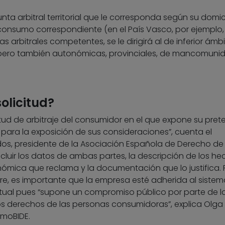
nta arbitral territorial que le corresponda según su domici
onsumo correspondiente (en el País Vasco, por ejemplo,
s arbitrales competentes, se le dirigirá al de inferior ámbi
, pero también autonómicas, provinciales, de mancomuni
olicitud?
ud de arbitraje del consumidor en el que expone su prete
para la exposición de sus consideraciones”, cuenta el
s, presidente de la Asociación Española de Derecho de
luir los datos de ambas partes, la descripción de los he
nómica que reclama y la documentación que lo justifica. 
ere, es importante que la empresa esté adherida al sistem
itual pues “supone un compromiso público por parte de l
s derechos de las personas consumidoras”, explica Olga
umoBIDE.