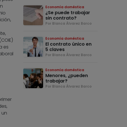
en
Economía doméstica
¿Se puede trabajar
nio
sin contrato?
ción,
Por Blanca Álvarez Barco
te,
Economía doméstica
(COIE)
El contrato único en
a es
5 claves
aboral
Por Blanca Álvarez Barco
Economía doméstica
Menores, ¿pueden
trabajar?
Por Blanca Álvarez Barco
rimer
des,
 un