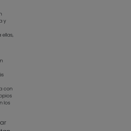
n
a y
ellas,
on
ás
ta con
ropios
n los
ar