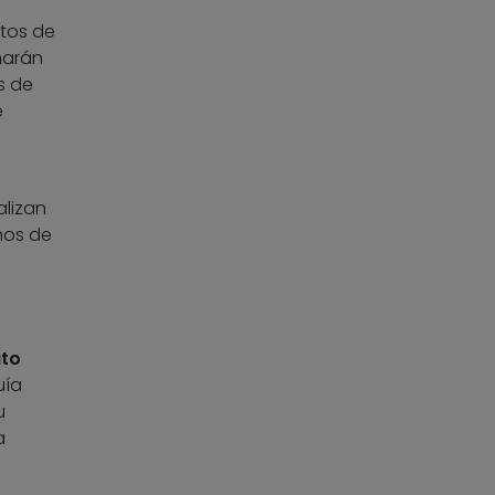
atos de
harán
s de
e
alizan
nos de
to
uía
u
a