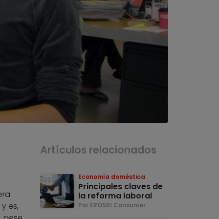
Artículos relacionados
Economía doméstica
Principales claves de
era
la reforma laboral
y es,
Por EROSKI Consumer
, pese