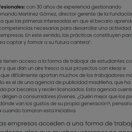
esionales:
con 30 años de experiencia gestionando
rnando Martínez Gómez, director gerente de la Fundació
a que las primeras interesadas en que el becario aprend
 competencias necesarias para desarrollar una actividad
 empresas. En este sentido, las prácticas constituyen para 
ra captar y formar a su futura cantera”.
 tienen acceso a la forma de trabajar de estudiantes c
y que dan un aire fresco a sus proyectos con ideas e
o que difícilmente aportan muchos de los trabajadores m
llo es el de una agencia de publicidad madrileña, que ha
ada por becarios y recién licenciados. Esta agencia cuen
e dirigen a consumidores jóvenes. ¿Quién mejor que los p
dónde van los gustos de su propia generación?, pensaro
 cuando tomaron esta iniciativa.
 las empresas acceden a una forma de trabaj