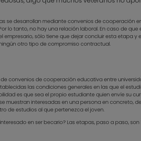
ovedosas, algo que muchos veteranos no apo
cas se desarrollan mediante convenios de cooperación e
or lo tanto, no hay una relación laboral. En caso de que e
l empresario, sólo tiene que dejar concluir esta etapa y e
ningún otro tipo de compromiso contractual.
s de convenios de cooperación educativa entre universid
ablecidas las condiciones generales en las que el estud
ibilidad es que sea el propio estudiante quien envíe su cur
s se muestran interesadas en una persona en concreto, d
ro de estudios al que pertenezca el joven.
nteresado en ser becario? Las etapas, paso a paso, son 