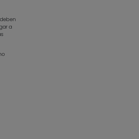
 deben
gar a
ás
no