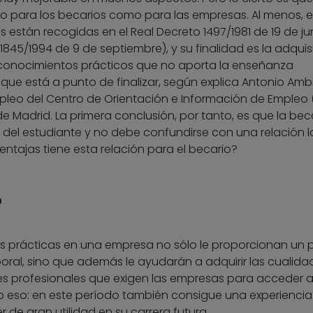
nto para los becarios como para las empresas. Al menos, 
s están recogidas en el Real Decreto 1497/1981 de 19 de ju
845/1994 de 9 de septiembre), y su finalidad es la adquisi
s conocimientos prácticos que no aporta la enseñanza
que está a punto de finalizar, según explica Antonio Ambi
leo del Centro de Orientación e Información de Empleo 
 Madrid. La primera conclusión, por tanto, es que la bec
el estudiante y no debe confundirse con una relación l
ntajas tiene esta relación para el becario?
o
as prácticas en una empresa no sólo le proporcionan un p
ral, sino que además le ayudarán a adquirir las cualida
es profesionales que exigen las empresas para acceder a
lo eso: en este período también consigue una experiencia
 de gran utilidad en su carrera futura.