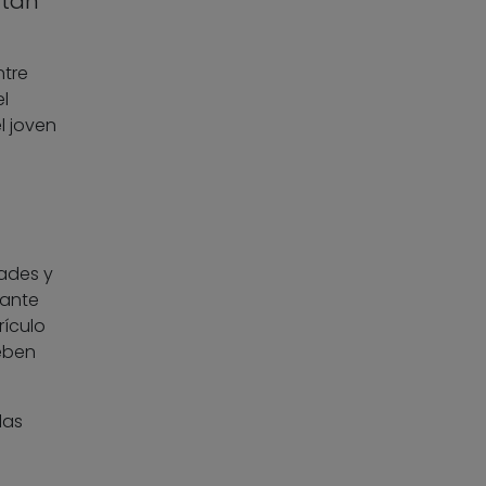
rtan
ntre
l
l joven
ades y
iante
rículo
eben
las