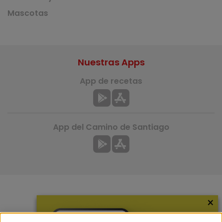
Mascotas
Nuestras Apps
App de recetas
App del Camino de Santiago
×
Más información
¿Quiénes somos?