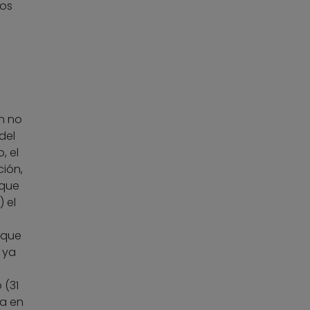
mos
n no
del
, el
ción,
 que
 el
 que
 ya
 (31
sa en