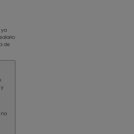
 ya
salario
ga de
n
 y
e no