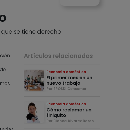
to
 que se tiene derecho
Artículos relacionados
ción
ede
Economía doméstica
El primer mes en un
nuevo trabajo
emos
Por EROSKI Consumer
Economía doméstica
Cómo reclamar un
finiquito
Por Blanca Álvarez Barco
erecho