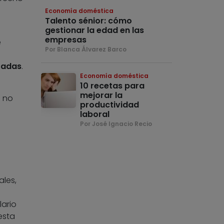
Economía doméstica
Talento sénior: cómo
gestionar la edad en las
empresas
e
Por Blanca Álvarez Barco
tadas
.
Economía doméstica
10 recetas para
mejorar la
a no
productividad
laboral
Por José Ignacio Recio
ales,
lario
esta