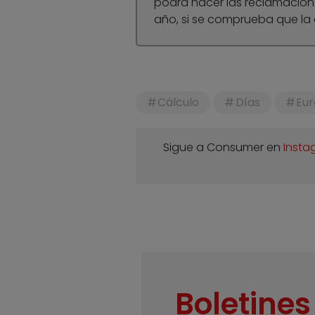
podrá hacer las reclamacione
año, si se comprueba que la 
Cálculo
Días
Eur
Sigue a Consumer en
Insta
Boletines