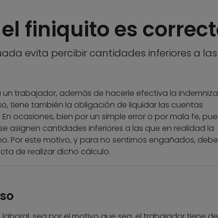
 finiquito es correc
da evita percibir cantidades inferiores a las
n trabajador, además de hacerle efectiva la indemniza
, tiene también la obligación de liquidar las cuentas
. En ocasiones, bien por un simple error o por mala fe, pu
se asignen cantidades inferiores a las que en realidad la
o. Por este motivo, y para no sentirnos engañados, deb
ta de realizar dicho cálculo.
aso
aboral, sea por el motivo que sea, el trabajador tiene d