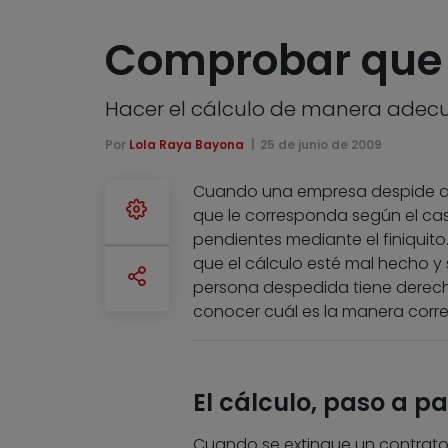
Comprobar que el
Hacer el cálculo de manera adecua
Por
Lola Raya Bayona
25 de junio de 2009
Cuando una empresa despide a u
que le corresponda según el caso
pendientes mediante el finiquito
que el cálculo esté mal hecho y 
persona despedida tiene derech
conocer cuál es la manera correc
El cálculo, paso a p
Cuando se extingue un contrato l