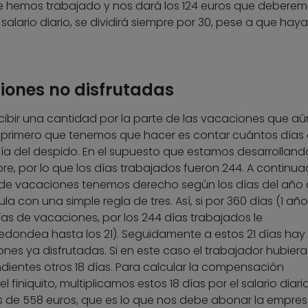
ue hemos trabajado y nos dará los 124 euros que debere
 salario diario, se dividirá siempre por 30, pese a que haya
iones no disfrutadas
ibir una cantidad por la parte de las vacaciones que aú
lo primero que tenemos que hacer es contar cuántos días 
a del despido. En el supuesto que estamos desarrollando
re, por lo que los días trabajados fueron 244. A continua
de vacaciones tenemos derecho según los días del año
a con una simple regla de tres. Así, si por 360 días (1 año)
as de vacaciones, por los 244 días trabajados le
redondea hasta los 21). Seguidamente a estos 21 días hay
nes ya disfrutadas. Si en este caso el trabajador hubiera
ndientes otros 18 días. Para calcular la compensación
finiquito, multiplicamos estos 18 días por el salario diario
 es de 558 euros, que es lo que nos debe abonar la empre