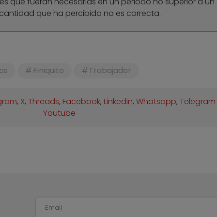
s que fueran necesarias en un periodo no superior a un
cantidad que ha percibido no es correcta.
os
Finiquito
Trabajador
gram
,
X
,
Threads
,
Facebook
,
Linkedin
,
Whatsapp
,
Telegram
Youtube