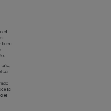
n el
mos
 tiene
e
ño.
l año,
plica
rrido
ace la
a el