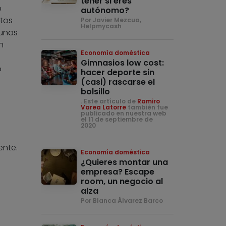
tener si eres
o
autónomo?
tos
Por Javier Mezcua,
Helpmycash
gunos
n
Economía doméstica
Gimnasios low cost:
o
hacer deporte sin
(casi) rascarse el
bolsillo
. Este artículo de
Ramiro
Varea Latorre
también fue
publicado en nuestra web
el 11 de septiembre de
2020
ente.
Economía doméstica
¿Quieres montar una
empresa? Escape
room, un negocio al
alza
Por Blanca Álvarez Barco