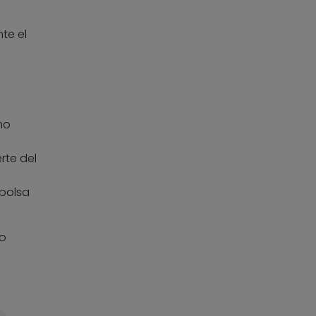
te el
mo
rte del
mbolsa
 o