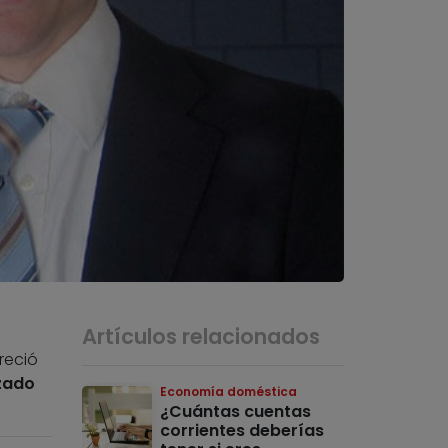
Artículos relacionados
reció
izado
Economía doméstica
¿Cuántas cuentas
corrientes deberías