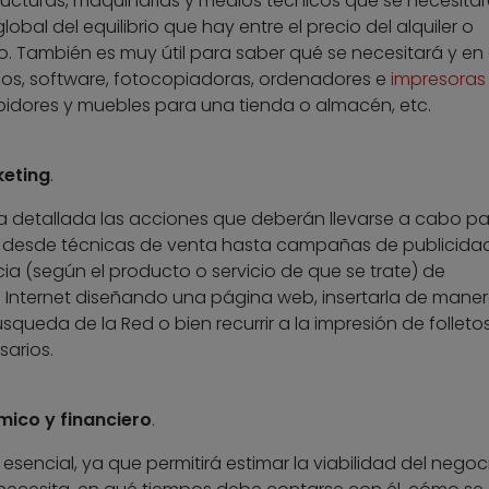
tructuras, maquinarias y medios técnicos que se necesitará
lobal del equilibrio que hay entre el precio del alquiler o
o. También es muy útil para saber qué se necesitará y en
cos, software, fotocopiadoras, ordenadores e
impresoras
ibidores y muebles para una tienda o almacén, etc.
keting
.
a detallada las acciones que deberán llevarse a cabo p
: desde técnicas de venta hasta campañas de publicidad
ia (según el producto o servicio de que se trate) de
 Internet diseñando una página web, insertarla de mane
squeda de la Red o bien recurrir a la impresión de folleto
sarios.
ico y financiero
.
esencial, ya que permitirá estimar la viabilidad del negoc