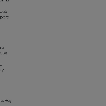
n. El
 qué
para
ara
. Se
ra
s y
io. Hay