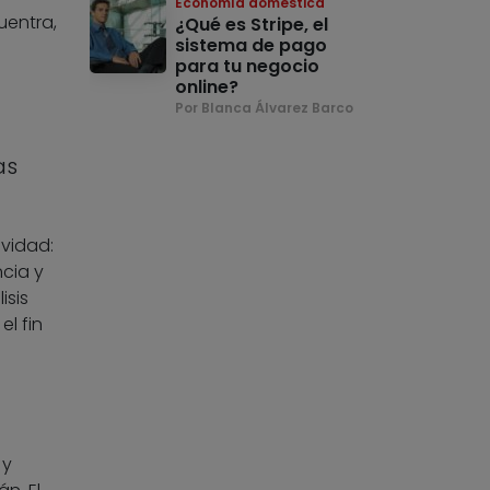
Economía doméstica
uentra,
¿Qué es Stripe, el
sistema de pago
para tu negocio
online?
Por Blanca Álvarez Barco
as
ividad:
ncia y
isis
l fin
 y