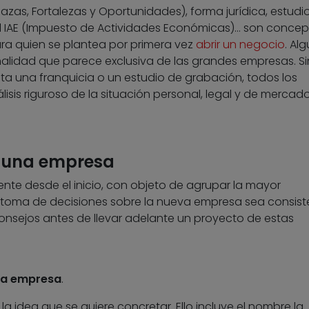
azas, Fortalezas y Oportunidades), forma jurídica, estudi
el IAE (Impuesto de Actividades Económicas)… son concep
ra quien se plantea por primera vez
abrir un negocio
. Al
alidad que parece exclusiva de las grandes empresas. Si
a una franquicia o un estudio de grabación, todos los
isis riguroso de la situación personal, legal y de mercad
r una empresa
ente desde el inicio, con objeto de agrupar la mayor
 toma de decisiones sobre la nueva empresa sea consist
consejos antes de llevar adelante un proyecto de estas
 la empresa
.
la idea que se quiere concretar. Ello incluye el nombre la