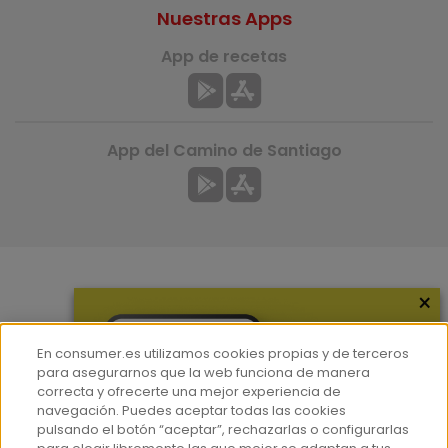
Nuestras Apps
App de recetas
App del Camino de Santiago
×
Más información
¿Quiénes somos?
En consumer.es utilizamos cookies propias y de terceros
Hemeroteca
para asegurarnos que la web funciona de manera
correcta y ofrecerte una mejor experiencia de
Contacto
navegación. Puedes aceptar todas las cookies
pulsando el botón “aceptar”, rechazarlas o configurarlas
Prensa