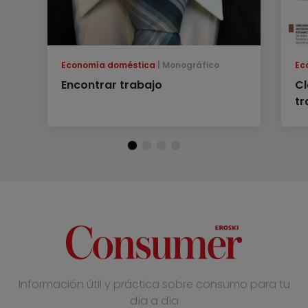
Economía doméstica
Monográfico
Ec
Encontrar trabajo
Cl
tr
Información útil y práctica sobre consumo para tu
día a día