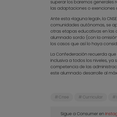
superar los baremos generales r
las adaptaciones o exenciones q
Ante esta «laguna legal», la CNS
comunidades autónomas, se apliq
otras etapas educativas en las q
alumnado sordo (con la omisión de
los casos que así lo haya cons
La Confederación recuerda que 
inclusiva a todos los niveles, ya
competencia de las administraci
este alumnado desarrolle al má
Cnse
Curricular
Sigue a Consumer en
Insta