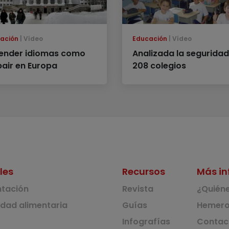
ación
Vídeo
Educación
Vídeo
ender idiomas como
Analizada la seguridad
pair en Europa
208 colegios
les
Recursos
Más in
ntación
Revista
¿Quién
idad alimentaria
Guías
Hemero
Infografías
Contac