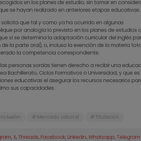
ecogidos en los planes de estudio, sin tomar en consider
ue se hayan realizado en anteriores etapas educativas.
E solicita que tal y como ya ha ocurrido en algunas
ue por analogía lo previsto en los planes de estudios 
ue sí se determina la adaptación curricular del inglés par
 la parte oral), o, incluso la exención de la materia tota
iderado la competencia correspondiente.
las personas sordas tienen derecho a recibir una educa
 sea Bachillerato, Ciclos Formativos o Universidad, y que es
ones educativas el asegurar los recursos necesarios pa
ximo sus capacidades.
Inclusión
Mercado Laboral
Titulación
gram
,
X
,
Threads
,
Facebook
,
Linkedin
,
Whatsapp
,
Telegram