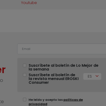
Youtube
r
Suscríbete al boletín de Lo Mejor de
la semana
Suscríbete al boletín de
ES
la revista mensual EROSKI
no
Consumer
He leído y acepto las
políticas de
te
privacidad