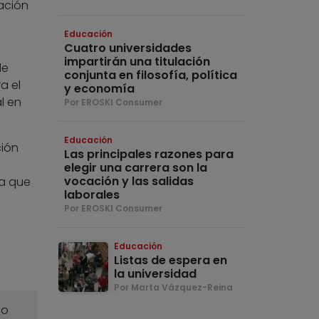
ación
Educación
Cuatro universidades
impartirán una titulación
de
conjunta en filosofía, política
a el
y economía
l en
Por EROSKI Consumer
Educación
ción
Las principales razones para
elegir una carrera son la
vocación y las salidas
ra que
laborales
Por EROSKI Consumer
Educación
Listas de espera en
la universidad
Por Marta Vázquez-Reina
o