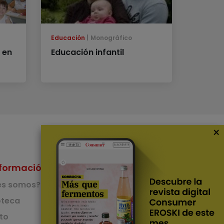
Educación
Monográfico
 en
Educación infantil
×
formación
Nuestras Apps
es somos?
App de recetas
teca
to