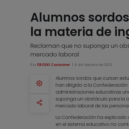
Alumnos sordos 
la materia de in
Reclaman que no suponga un obstácu
mercado laboral
Por
EROSKI Consumer
6 de febrero de 2012
Alumnos sordos que cursan estu
han dirigido a la Confederación 
administraciones educativas u
suponga un obstáculo para la obte
mercado laboral de las personas
La Confederación ha explicado qu
en el sistema educativo no cont