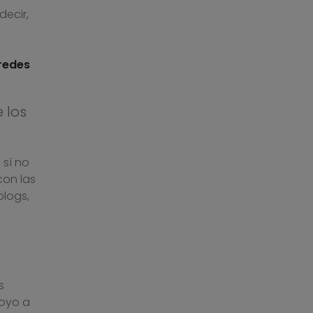
decir,
 redes
 los
 sí no
con las
blogs,
s
poyo a