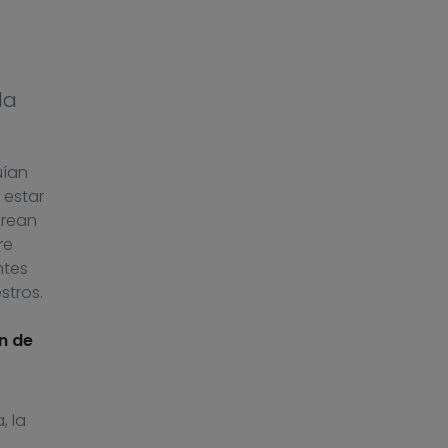
la
uían
 estar
crean
re
ntes
stros.
n de
, la