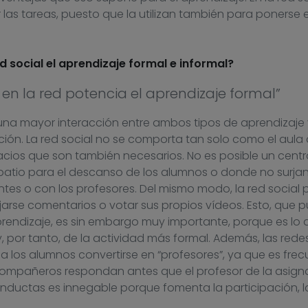
 las tareas, puesto que la utilizan también para ponerse 
 social el aprendizaje formal e informal?
 en la red potencia el aprendizaje formal”
a una mayor interacción entre ambos tipos de aprendizaje 
ción. La red social no se comporta tan solo como el aula
pacios que son también necesarios. No es posible un centr
atio para el descanso de los alumnos o donde no surja
ntes o con los profesores. Del mismo modo, la red social 
ejarse comentarios o votar sus propios vídeos. Esto, que 
aprendizaje, es sin embargo muy importante, porque es lo 
y, por tanto, de la actividad más formal. Además, las rede
r a los alumnos convertirse en “profesores”, ya que es fre
compañeros respondan antes que el profesor de la asigna
nductas es innegable porque fomenta la participación, l