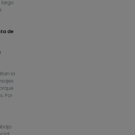
 largo
e
nta de
n
itan la
nsajes
porque
s. Por
abajo
cial