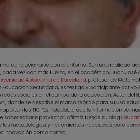
orma de relacionarse con el entorno. Son una realidad act
 y, cada vez con más fuerza, en el académico. Juan José 
niversidad Autónoma de Barcelona
, profesor de Matemát
 Educación Secundaria, es testigo y participante activo 
 redes sociales en el campo de la educación. Autor del li
ón’, donde se describe el marco teórico para su uso educ
 aportan las TIC. “Es indudable que la información se mu
ue saber sacarle provecho”, afirma. Desde su blog
Educat
e las metodologías y herramientas necesarias para cons
la innovación como norma.