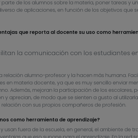
r parte de los alumnos sobre la materia, poner tareas y un
verso de aplicaciones, en función de los objetivos que s
ventajas que reporta al docente su uso como herramie
cilitan la comunicación con los estudiantes e
la relación alumno-profesor y la hacen más humana. Facil
s en materia docente, ya que es muy sencillo enviar me
mno. Además, mejoran la participación de los escolares, 
 y aprecian, de modo que se sienten a gusto al utilizarla
la relación con sus propios compañeros de profesión.
umnos como herramienta de aprendizaje?
 usan fuera de la escuela, en general, el ambiente de tr
 ventajas que eso supone para el aprendizaje. En la red so