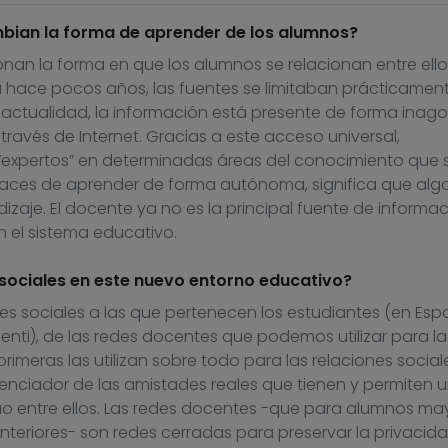
bian la forma de aprender de los alumnos?
nan la forma en que los alumnos se relacionan entre ello
 hace pocos años, las fuentes se limitaban prácticament
 la actualidad, la información está presente de forma inag
través de Internet. Gracias a este acceso universal,
expertos” en determinadas áreas del conocimiento que 
capaces de aprender de forma autónoma, significa que alg
aje. El docente ya no es la principal fuente de informac
n el sistema educativo.
sociales en este nuevo entorno educativo?
des sociales a las que pertenecen los estudiantes (en Es
ti), de las redes docentes que podemos utilizar para la
rimeras las utilizan sobre todo para las relaciones social
nciador de las amistades reales que tienen y permiten 
o entre ellos. Las redes docentes -que para alumnos ma
teriores- son redes cerradas para preservar la privacida