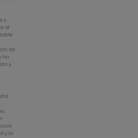
s y
e al
otable
son de
o ha
ión y
paña
es,
un
yores
d y la