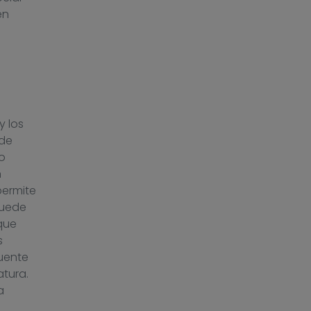
en
y los
 de
o
n
permite
puede
que
s
cuente
tura.
a