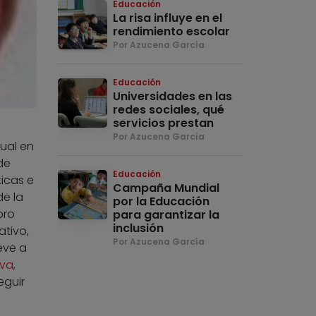
Educación
La risa influye en el
rendimiento escolar
Por Azucena García
Educación
Universidades en las
redes sociales, qué
servicios prestan
Por Azucena García
ual en
de
Educación
icas e
Campaña Mundial
de la
por la Educación
bro
para garantizar la
inclusión
ativo,
Por Azucena García
eve a
iva
,
eguir