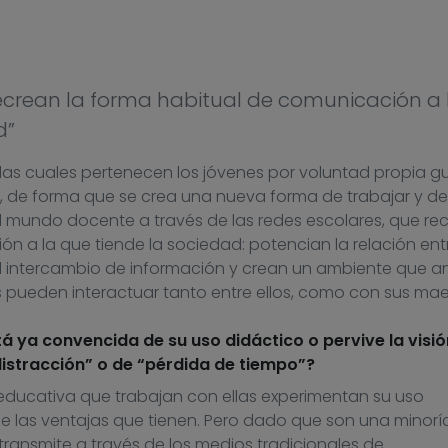
recrean la forma habitual de comunicación a 
d”
las cuales pertenecen los jóvenes por voluntad propia g
s, de forma que se crea una nueva forma de trabajar y de
al mundo docente a través de las redes escolares, que re
n a la que tiende la sociedad: potencian la relación ent
 el intercambio de información y crean un ambiente que a
s pueden interactuar tanto entre ellos, como con sus mae
 ya convencida de su uso didáctico o pervive la visió
istracción” o de “pérdida de tiempo”?
ducativa que trabajan con ellas experimentan su uso
e las ventajas que tienen. Pero dado que son una minoría
transmite a través de los medios tradicionales de