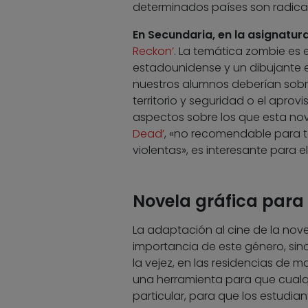
determinados países son radical
En Secundaria, en la asignatur
Reckon’
. La temática zombie es 
estadounidense y un dibujante es
nuestros alumnos deberían sobrev
territorio y seguridad o el aprov
aspectos sobre los que esta novel
Dead’
, «no recomendable para 
violentas», es interesante para e
Novela gráfica para
La adaptación al cine de la nov
importancia de este género, sino
la vejez, en las residencias de 
una herramienta para que cual
particular, para que los estudia