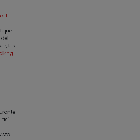
ead
l que
 del
or, los
alking
durante
s así
ista.