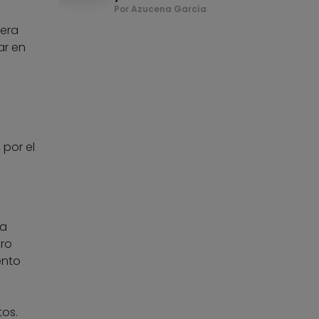
Por Azucena García
nera
ar en
 por el
la
ero
ento
tos.