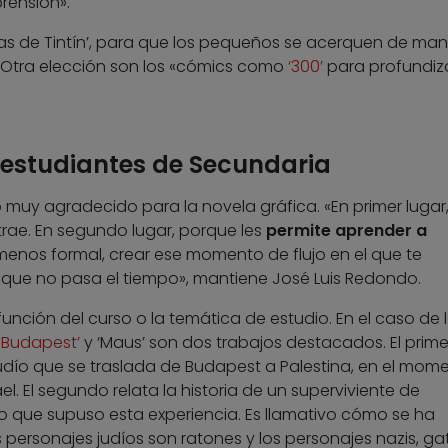
rensión».
ras de Tintín’, para que los pequeños se acerquen de ma
». Otra elección son los «cómics como
‘300’
para profundiz
 estudiantes de Secundaria
muy agradecido para la novela gráfica. «En primer lugar,
trae. En segundo lugar, porque les
permite aprender a
nos formal, crear ese momento de flujo en el que te
 que no pasa el tiempo», mantiene José Luis Redondo.
nción del curso o la temática de estudio. En el caso de 
 Budapest’
y ‘Maus’ son dos trabajos destacados. El prim
a judío que se traslada de Budapest a Palestina, en el mom
el. El segundo relata la historia de un superviviente de
lo que supuso esta experiencia. Es llamativo cómo se ha
s personajes judíos son ratones y los personajes nazis, ga