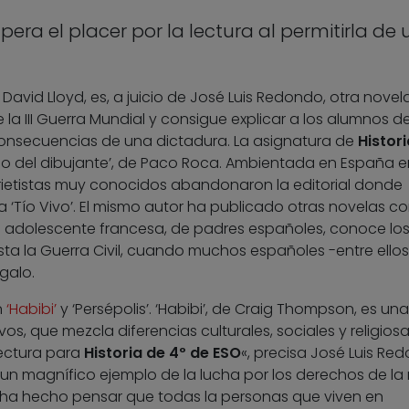
pera el placer por la lectura al permitirla de 
David Lloyd, es, a juicio de José Luis Redondo, otra novel
de la III Guerra Mundial y consigue explicar a los alumnos 
onsecuencias de una dictadura. La asignatura de
Histori
rno del dibujante’, de Paco Roca. Ambientada en España en
ietistas muy conocidos abandonaron la editorial donde
a ‘Tío Vivo’. El mismo autor ha publicado otras novelas co
na adolescente francesa, de padres españoles, conoce lo
asta la Guerra Civil, cuando muchos españoles -entre ellos
galo.
n
‘Habibi’
y ‘Persépolis’. ‘Habibi’, de Craig Thompson, es una
os, que mezcla diferencias culturales, sociales y religiosa
lectura para
Historia de 4º de ESO
«, precisa José Luis Re
«un magnífico ejemplo de la lucha por los derechos de la 
ha hecho pensar que todas la personas que viven en