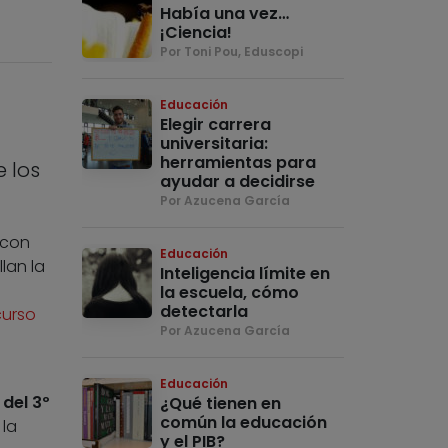
Había una vez…
¡Ciencia!
Por Toni Pou, Eduscopi
Educación
Elegir carrera
universitaria:
herramientas para
 los
ayudar a decidirse
Por Azucena García
 con
Educación
lan la
Inteligencia límite en
la escuela, cómo
detectarla
curso
Por Azucena García
Educación
 del 3º
¿Qué tienen en
común la educación
 la
y el PIB?