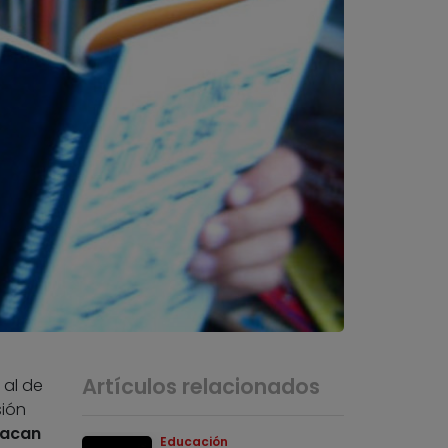
Artículos relacionados
 al de
sión
tacan
Educación