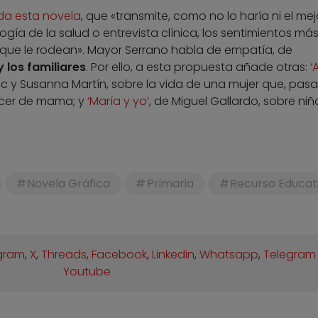
da esta novela
, que «transmite, como no lo haría ni el mej
gía de la salud o entrevista clínica, los sentimientos má
 que le rodean». Mayor Serrano habla de empatía, de
 los familiares
. Por ello, a esta propuesta añade otras:
‘
anc y Susanna Martín, sobre la vida de una mujer que, pas
ncer de mama; y
‘María y yo’
, de Miguel Gallardo, sobre ni
Novela Gráfica
Primaria
Recurso Educat
gram
,
X
,
Threads
,
Facebook
,
Linkedin
,
Whatsapp
,
Telegram
Youtube