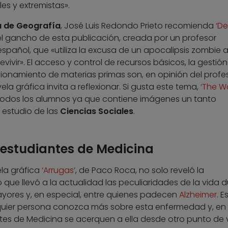
es y extremistas».
a de Geografía
, José Luis Redondo Prieto recomienda
‘D
el gancho de esta publicación, creada por un profesor
pañol, que «utiliza la excusa de un apocalipsis zombie a
ivir». El acceso y control de recursos básicos, la gestión
isionamiento de materias primas son, en opinión del profes
a gráfica invita a reflexionar. Si gusta este tema,
‘The W
todos los alumnos ya que contiene imágenes un tanto
l estudio de las
Ciencias Sociales
.
 estudiantes de Medicina
ela gráfica
‘Arrugas’
, de Paco Roca, no solo reveló la
 que llevó a la actualidad las peculiaridades de la vida 
mayores y, en especial, entre quienes padecen
Alzheimer
. E
quier persona conozca más sobre esta enfermedad y, en
ntes de Medicina se acerquen a ella desde otro punto de v