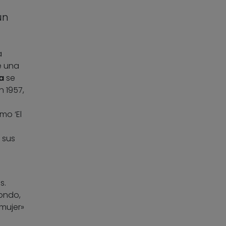
un
a
de una
a
se
 1957,
mo ‘El
s
 sus
s.
dondo,
mujer»