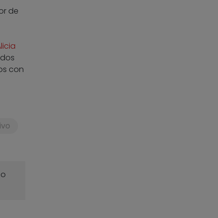
or de
s
Alicia
ados
ños con
ivo
o