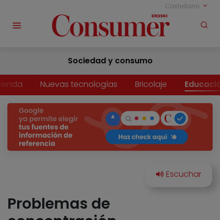
Castellano
Sociedad y consumo
vienda
Nuevas tecnologías
Bricolaje
Educaci
Problemas de