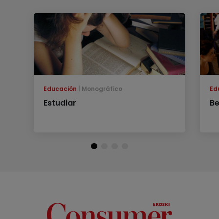
Educación
Monográfico
Ed
Estudiar
B