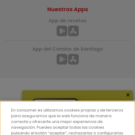
Nuestras Apps
App de recetas
App del Camino de Santiago
×
Más información
¿Quiénes somos?
En consumer.es utilizamos cookies propias y de terceros
Hemeroteca
para asegurarnos que la web funciona de manera
correcta y ofrecerte una mejor experiencia de
Contacto
navegación. Puedes aceptar todas las cookies
pulsando el botón “aceptar”, rechazarlas o configurarlas
Prensa