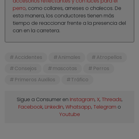
accesorios reflectantes y con luces para el
perro
, como collares, arneses o chalecos. De
esta manera, los conductores tienen más
tiempo de reaccionar frente a la presencia del
can en la carretera.
Accidentes
Animales
Atropellos
Consejos
mascotas
Perros
Primeros Auxilios
Tráfico
Sigue a Consumer en
Instagram
,
X
,
Threads
,
Facebook
,
Linkedin
,
Whatsapp
,
Telegram
o
Youtube