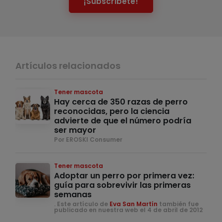
¡Subscríbete!
Artículos relacionados
Tener mascota
Hay cerca de 350 razas de perro
reconocidas, pero la ciencia
advierte de que el número podría
ser mayor
Por EROSKI Consumer
Tener mascota
Adoptar un perro por primera vez:
guía para sobrevivir las primeras
semanas
. Este artículo de
Eva San Martín
también fue
publicado en nuestra web el 4 de abril de 2012