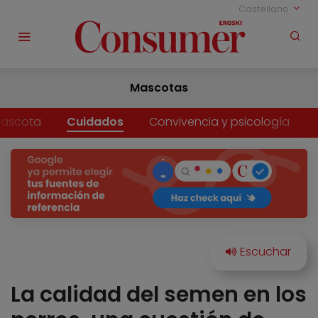
Castellano
Mascotas
mascota
Cuidados
Convivencia y psicología
La calidad del semen en los