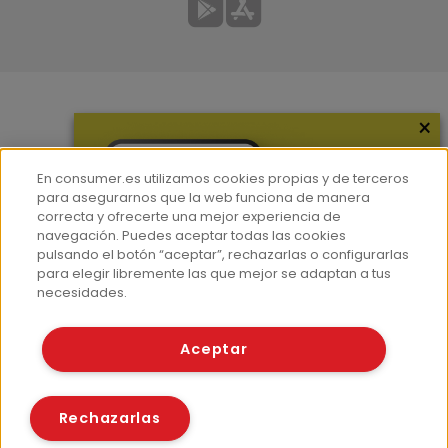
×
Más información
¿Quiénes somos?
En consumer.es utilizamos cookies propias y de terceros
Hemeroteca
para asegurarnos que la web funciona de manera
correcta y ofrecerte una mejor experiencia de
Contacto
navegación. Puedes aceptar todas las cookies
pulsando el botón “aceptar”, rechazarlas o configurarlas
Prensa
para elegir libremente las que mejor se adaptan a tus
Corpus Lingüístico Consumer
necesidades.
© Fundación EROSKI
Aceptar
Aviso legal
Políticas de privacidad
Políticas de cookies
Rechazarlas