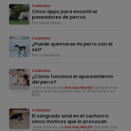
Cuidados
Cinco apps para encontrar
paseadores de perros
Por Sonia Recio
Cuidados
¿Puede quemarse mi perro con el
sol?
Por Sonia Recio
Cuidados
¿Cómo funciona el apareamiento
del perro?
. Este artículo de
Eva San Martín
también fue
publicado en nuestra web el 30 de enero de
2012
Cuidados
El sangrado anal en el cachorro:
cinco motivos que lo provocan
. Este artículo de
Eva San Martín
también fue
publicado en nuestra web el 16 de mayo de