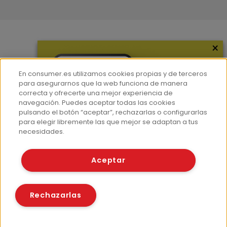
×
Más información
¿Quiénes somos?
En consumer.es utilizamos cookies propias y de terceros
Hemeroteca
para asegurarnos que la web funciona de manera
correcta y ofrecerte una mejor experiencia de
Contacto
navegación. Puedes aceptar todas las cookies
pulsando el botón “aceptar”, rechazarlas o configurarlas
Prensa
para elegir libremente las que mejor se adaptan a tus
Corpus Lingüístico Consumer
necesidades.
© Fundación EROSKI
Aceptar
Aviso legal
Políticas de privacidad
Políticas de cookies
Rechazarlas