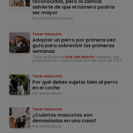
reconocidas, pero la ciencia
advierte de que el número podría
ser mayor
Por EROSKI Consumer
Tener mascota
Adoptar un perro por primera vez:
guía para sobrevivir las primeras
semanas
. Este artículo de
Eva San Martín
también fue
publicado en nuestra web el 4 de abril de 2012
Tener mascota
Por qué debes sujetar bien al perro
en el coche
Por Sonia Recio
Tener mascota
¿Cuántas mascotas son
demasiadas en una casa?
Por Sonia Recio