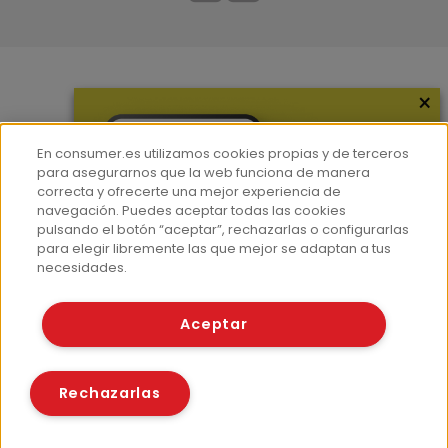
×
Más información
¿Quiénes somos?
En consumer.es utilizamos cookies propias y de terceros
Hemeroteca
para asegurarnos que la web funciona de manera
correcta y ofrecerte una mejor experiencia de
Contacto
navegación. Puedes aceptar todas las cookies
pulsando el botón “aceptar”, rechazarlas o configurarlas
Prensa
para elegir libremente las que mejor se adaptan a tus
Corpus Lingüístico Consumer
necesidades.
© Fundación EROSKI
Aceptar
Aviso legal
Políticas de privacidad
Políticas de cookies
Rechazarlas