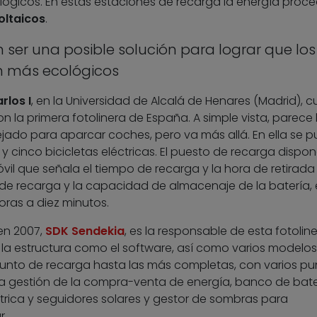
ógicos. En estas estaciones de recarga la energía proce
oltaicos
.
 ser una posible solución para lograr que los
n más ecológicos
rlos I
, en la Universidad de Alcalá de Henares (Madrid), 
 la primera fotolinera de España. A simple vista, parece 
ejado para aparcar coches, pero va más allá. En ella se 
y cinco bicicletas eléctricas. El puesto de recarga dispo
il que señala el tiempo de recarga y la hora de retirada
 de recarga y la capacidad de almacenaje de la batería, 
ras a diez minutos.
en 2007,
SDK Sendekia
, es la responsable de esta fotoline
la estructura como el software, así como varios modelos
unto de recarga hasta las más completas, con varios pu
 la gestión de la compra-venta de energía, banco de bate
trica y seguidores solares y gestor de sombras para
r.