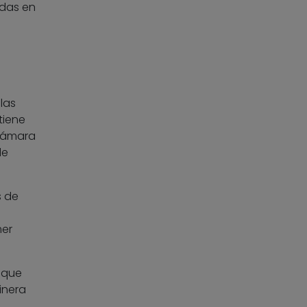
adas en
slas
tiene
 Cámara
de
s de
mer
 que
inera