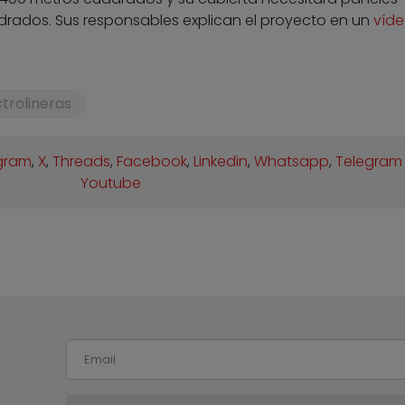
drados. Sus responsables explican el proyecto en un
víd
ctrolineras
gram
,
X
,
Threads
,
Facebook
,
Linkedin
,
Whatsapp
,
Telegram
Youtube