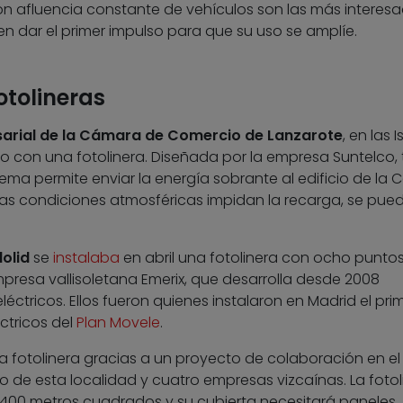
n afluencia constante de vehículos son las más interes
en dar el primer impulso para que su uso se amplíe.
otolineras
arial de la Cámara de Comercio de Lanzarote
, en las I
o con una fotolinera. Diseñada por la empresa Suntelco, 
stema permite enviar la energía sobrante al edificio de la
as condiciones atmosféricas impidan la recarga, se pue
dolid
se
instalaba
en abril una fotolinera con ocho punto
presa vallisoletana Emerix, que desarrolla desde 2008
léctricos. Ellos fueron quienes instalaron en Madrid el pri
ctricos del
Plan Movele
.
 fotolinera gracias a un proyecto de colaboración en el
lo de esta localidad y cuatro empresas vizcaínas. La fotol
 400 metros cuadrados y su cubierta necesitará paneles