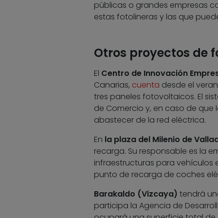
públicas o grandes empresas co
estas fotolineras y las que pued
Otros proyectos de f
El
Centro de Innovación Empres
Canarias,
cuenta
desde el veran
tres paneles fotovoltaicos. El si
de Comercio y, en caso de que l
abastecer de la red eléctrica.
En
la plaza del Milenio de Valla
recarga. Su responsable es la em
infraestructuras para vehículos e
punto de recarga de coches elé
Barakaldo (Vizcaya)
tendrá una
participa la Agencia de Desarrol
ocupará una superficie total de