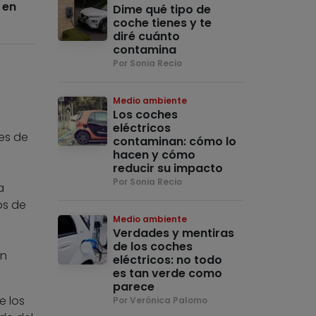
 en
Dime qué tipo de
coche tienes y te
diré cuánto
contamina
Por Sonia Recio
Medio ambiente
Los coches
eléctricos
es de
contaminan: cómo lo
hacen y cómo
reducir su impacto
Por Sonia Recio
a
os de
Medio ambiente
Verdades y mentiras
de los coches
un
eléctricos: no todo
es tan verde como
parece
e los
Por Verónica Palomo