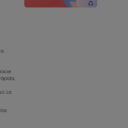
ra
hacer
rápida,
so. La
 las