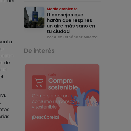
de del
Medio ambiente
11 consejos que
harán que respires
un aire más sano en
tu ciudad
Por Alex Fernández Muerza
cuenta
la
De interés
pueden
ne de
 del
el
ra,
,
ntos
rías